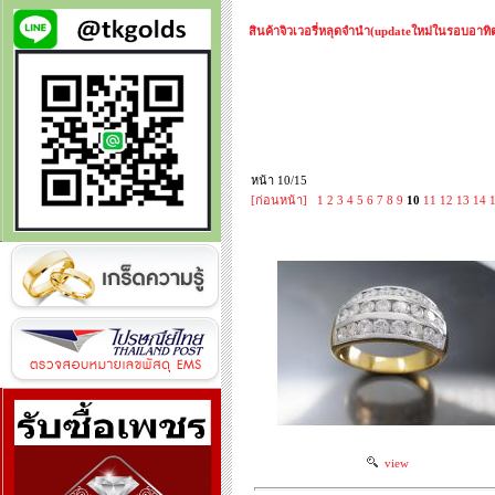
สินค้าจิวเวอรี่หลุดจำนำ(updateใหม่ในรอบอาทิตย
หน้า 10/15
[ก่อนหน้า]
1
2
3
4
5
6
7
8
9
10
11
12
13
14
view