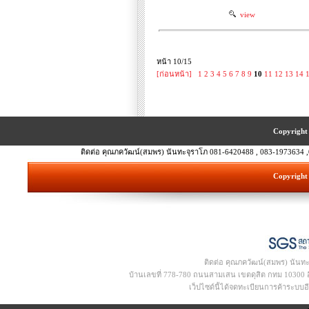
view
หน้า 10/15
[ก่อนหน้า]
1
2
3
4
5
6
7
8
9
10
11
12
13
14
Copyright 
ติดต่อ คุณภควัฒน์(สมพร) นันทะจุราโภ 081-6420488 , 083-1973634 ,
Copyright 
ติดต่อ คุณภควัฒน์(สมพร) นันท
บ้านเลขที่ 778-780 ถนนสามเสน เขตดุสิต กทม 10300 อีเ
เว็ปไซด์นี้ได้จดทะเบียนการค้าระบบ