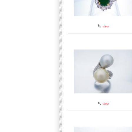
view
view