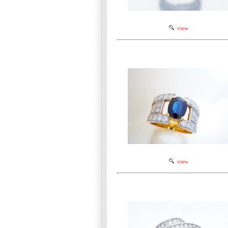
view
view