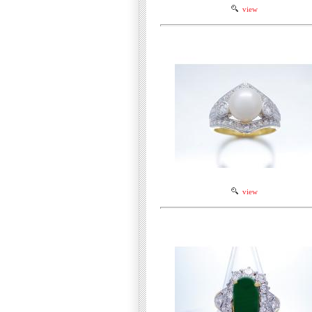
view
view