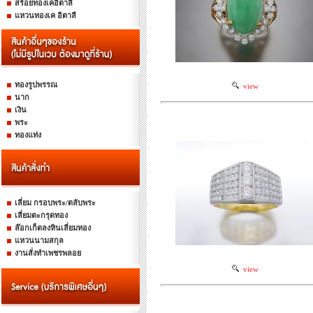
สร้อยทองเคอิตาลี
แหวนทองเค อิตาลี
ทองรูปพรรณ
view
นาก
เงิน
พระ
ทองแท่ง
เลี่ยม กรอบพระ/ตลับพระ
เลี่ยมตะกรุดทอง
ล๊อกเก็ตลงหินเลี่ยมทอง
แหวนนามสกุล
งานสั่งทำเพชรพลอย
view