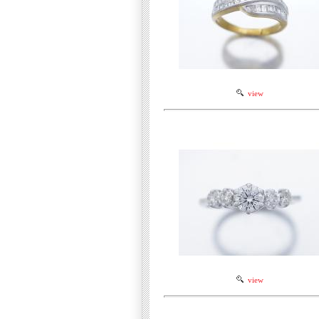
view
view