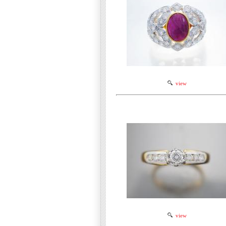
view
view