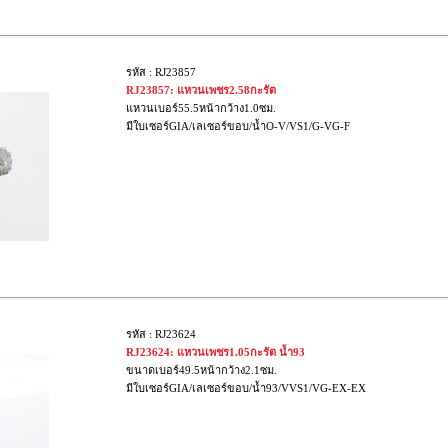
รหัส : RJ23857
RJ23857: แหวนเพชร2.58กะรัต
แหวนเบอร์55.5หน้ากว้าง1.0ซม.
มีใบเซอร์GIA/เลเซอร์ขอบ/น้ำO-V/VS1/G-VG-F
รหัส : RJ23624
RJ23624: แหวนเพชร1.05กะรัต น้ำ93
ขนาดเบอร์49.5หน้ากว้าง2.1ซม.
มีใบเซอร์GIA/เลเซอร์ขอบ/น้ำ93/VVS1/VG-EX-EX