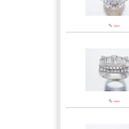
view
view