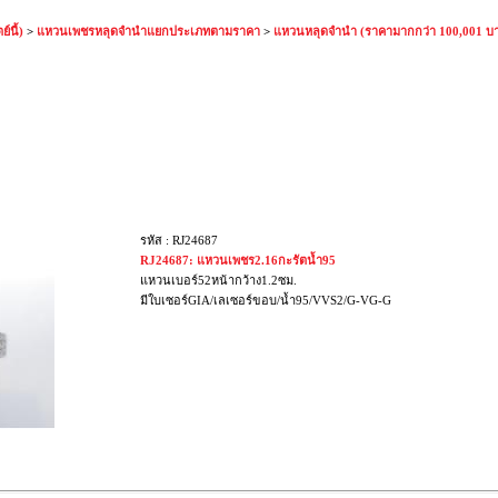
์นี้)
>
แหวนเพชรหลุดจำนำแยกประเภทตามราคา
>
แหวนหลุดจำนำ (ราคามากกว่า 100,001 บ
รหัส : RJ24687
RJ24687: แหวนเพชร2.16กะรัตน้ำ95
แหวนเบอร์52หน้ากว้าง1.2ซม.
มีใบเซอร์GIA/เลเซอร์ขอบ/น้ำ95/VVS2/G-VG-G