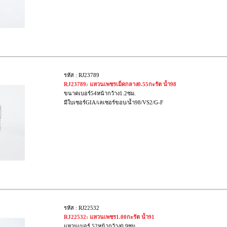
รหัส : RJ23789
RJ23789: แหวนเพชรเม็ดกลาง0.55กะรัต น้ำ98
ขนาดเบอร์54หน้ากว้าง1.2ซม.
มีใบเซอร์GIA/เลเซอร์ขอบ/น้ำ98/VS2/G-F
รหัส : RJ22532
RJ22532: แหวนเพชร1.00กะรัต น้ำ91
แหวนเบอร์ 52หน้ากว้าง0.9ซม.