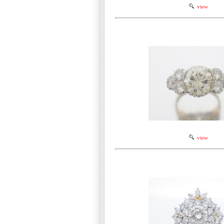
view
view