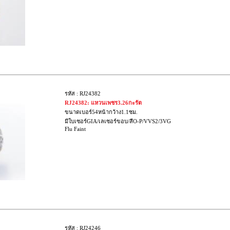
รหัส : RJ24382
RJ24382: แหวนเพชร3.26กะรัต
ขนาดเบอร์54หน้ากว้าง1.1ซม.
มีใบเซอร์GIA/เลเซอร์ขอบ/สีO-P/VVS2/3VG
Flu Faint
รหัส : RJ24246