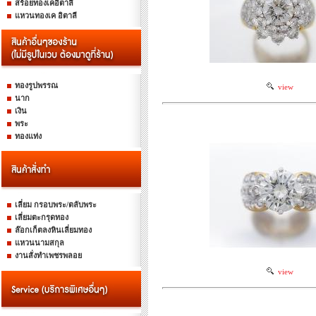
สร้อยทองเคอิตาลี
แหวนทองเค อิตาลี
ทองรูปพรรณ
view
นาก
เงิน
พระ
ทองแท่ง
เลี่ยม กรอบพระ/ตลับพระ
เลี่ยมตะกรุดทอง
ล๊อกเก็ตลงหินเลี่ยมทอง
แหวนนามสกุล
งานสั่งทำเพชรพลอย
view