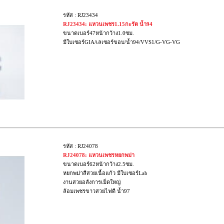
รหัส : RJ23434
RJ23434: แหวนเพชร1.15กะรัต น้ำ94
ขนาดเบอร์47หน้ากว้าง1.0ซม.
มีใบเซอร์GIA/เลเซอร์ขอบ/น้ำ94/VVS1/G-VG-VG
รหัส : RJ24078
RJ24078: แหวนเพชรหยกพม่า
ขนาดเบอร์62หน้ากว้าง2.5ซม.
หยกพม่าสีสวยเนื้อแก้ว มีใบเซอร์Lab
งานสวยอลังการเม็ดใหญ่
ล้อมเพชรขาวสวยไฟดี น้ำ97