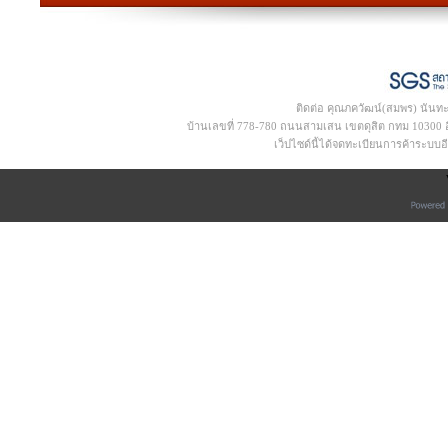
ติดต่อ คุณภควัฒน์(สมพร) นันท
บ้านเลขที่ 778-780 ถนนสามเสน เขตดุสิต กทม 10300 อีเ
เว็ปไซด์นี้ได้จดทะเบียนการค้าระบบ