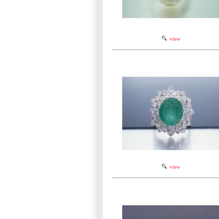
view
view