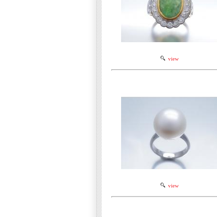
view
view