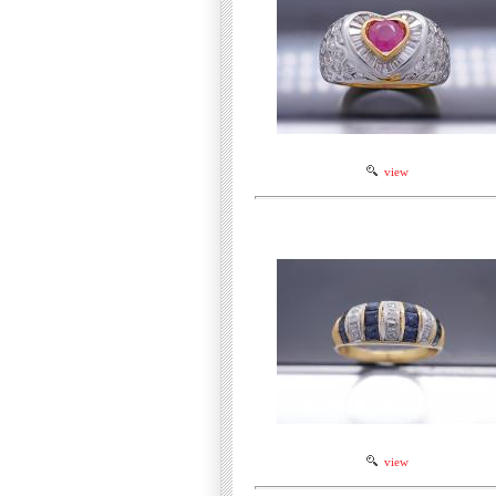
view
view