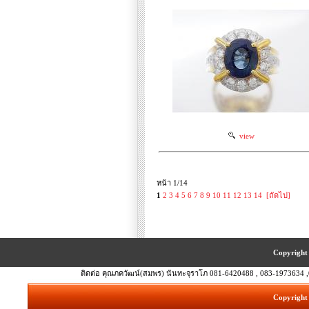
view
หน้า 1/14
1
2
3
4
5
6
7
8
9
10
11
12
13
14
[ถัดไป]
Copyright 
ติดต่อ คุณภควัฒน์(สมพร) นันทะจุราโภ 081-6420488 , 083-1973634 ,
Copyright 