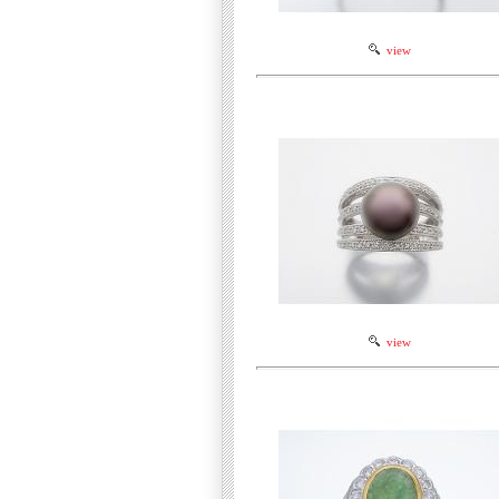
view
view