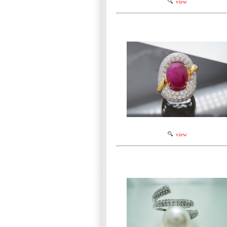
view
view