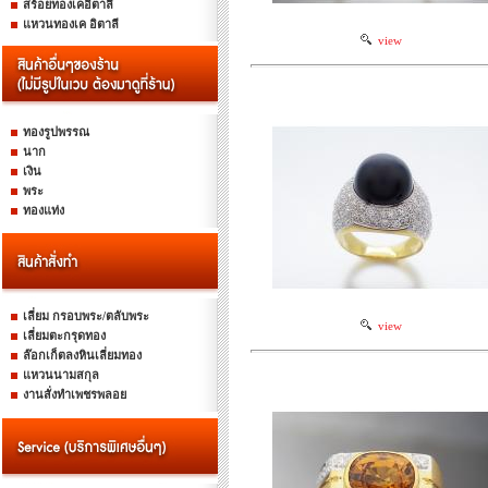
สร้อยทองเคอิตาลี
แหวนทองเค อิตาลี
view
ทองรูปพรรณ
นาก
เงิน
พระ
ทองแท่ง
เลี่ยม กรอบพระ/ตลับพระ
view
เลี่ยมตะกรุดทอง
ล๊อกเก็ตลงหินเลี่ยมทอง
แหวนนามสกุล
งานสั่งทำเพชรพลอย