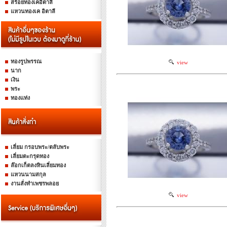
สร้อยทองเคอิตาลี
แหวนทองเค อิตาลี
ทองรูปพรรณ
view
นาก
เงิน
พระ
ทองแท่ง
เลี่ยม กรอบพระ/ตลับพระ
เลี่ยมตะกรุดทอง
ล๊อกเก็ตลงหินเลี่ยมทอง
แหวนนามสกุล
งานสั่งทำเพชรพลอย
view