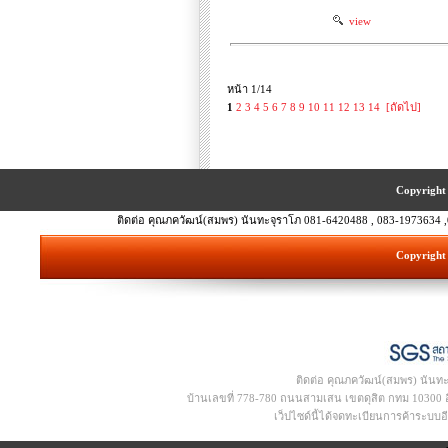
view
หน้า 1/14
1
2
3
4
5
6
7
8
9
10
11
12
13
14
[ถัดไป]
Copyright 
ติดต่อ คุณภควัฒน์(สมพร) นันทะจุราโภ 081-6420488 , 083-1973634 ,
Copyright 
ติดต่อ คุณภควัฒน์(สมพร) นันท
บ้านเลขที่ 778-780 ถนนสามเสน เขตดุสิต กทม 10300 อีเ
เว็ปไซด์นี้ได้จดทะเบียนการค้าระบบ