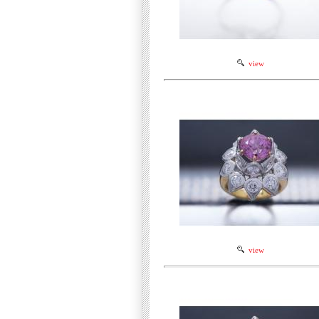
view
view