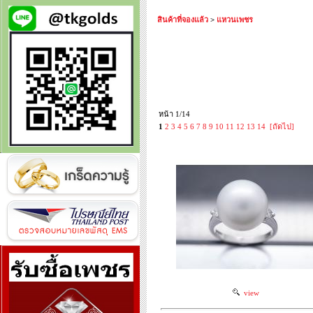
สินค้าที่จองแล้ว
>
แหวนเพชร
หน้า 1/14
1
2
3
4
5
6
7
8
9
10
11
12
13
14
[ถัดไป]
view