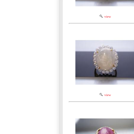
view
view