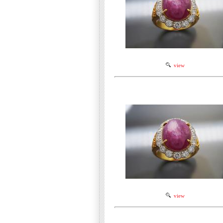
view
view