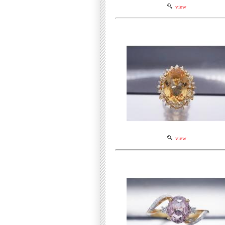
view
view