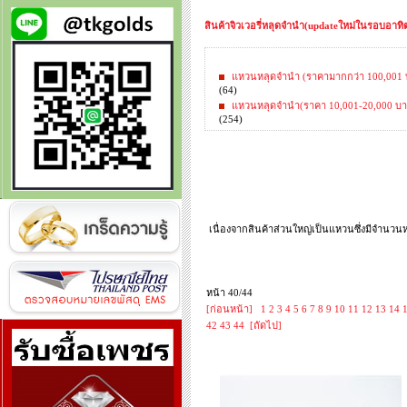
สินค้าจิวเวอรี่หลุดจำนำ(updateใหม่ในรอบอาทิตย
แหวนหลุดจำนำ (ราคามากกว่า 100,001 
(64)
แหวนหลุดจำนำ(ราคา 10,001-20,000 บา
(254)
เนื่องจากสินค้าส่วนใหญ่เป็นแหวนซึ่งมีจำนวน
หน้า 40/44
[ก่อนหน้า]
1
2
3
4
5
6
7
8
9
10
11
12
13
14
42
43
44
[ถัดไป]