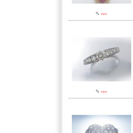
view
view