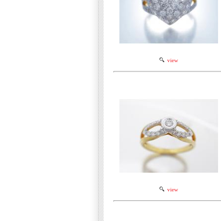
view
view