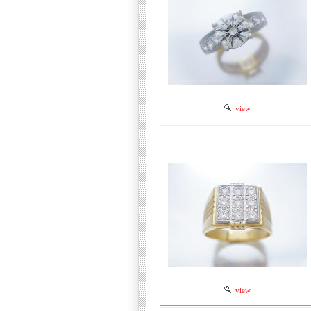
view
view