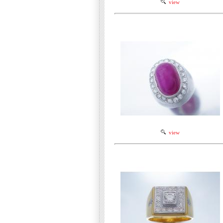
view
view