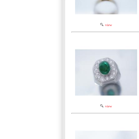
view
view