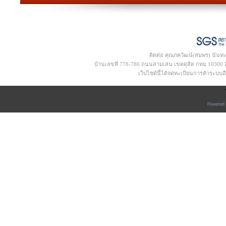
ติดต่อ คุณภควัฒน์(สมพร) นันท
บ้านเลขที่ 778-780 ถนนสามเสน เขตดุสิต กทม 10300 อีเ
เว็ปไซด์นี้ได้จดทะเบียนการค้าระบบ