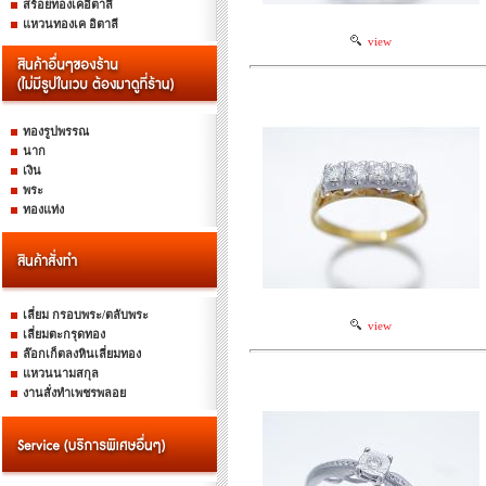
สร้อยทองเคอิตาลี
แหวนทองเค อิตาลี
view
ทองรูปพรรณ
นาก
เงิน
พระ
ทองแท่ง
เลี่ยม กรอบพระ/ตลับพระ
view
เลี่ยมตะกรุดทอง
ล๊อกเก็ตลงหินเลี่ยมทอง
แหวนนามสกุล
งานสั่งทำเพชรพลอย