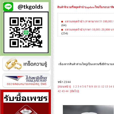
สินค้าจิวเวอรี่หลุดจำนำ(updateใหม่ในรอบอาทิตย
แหวนหลุดจำนำ (ราคามากกว่า 100,001 
(64)
แหวนหลุดจำนำ(ราคา 10,001-20,000 บา
(254)
เนื่องจากสินค้าส่วนใหญ่เป็นแหวนซึ่งมีจำนวน
หน้า 23/44
[ก่อนหน้า]
1
2
3
4
5
6
7
8
9
10
11
12
13
14
42
43
44
[ถัดไป]