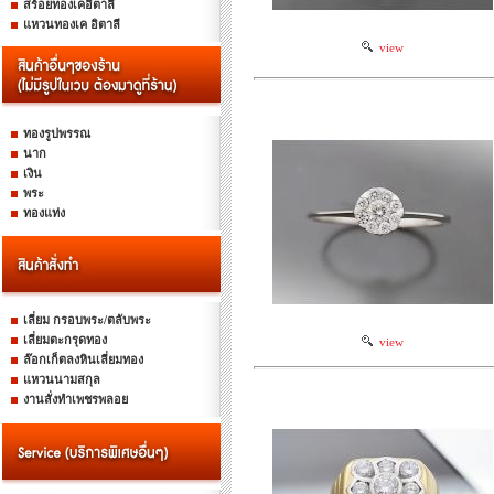
สร้อยทองเคอิตาลี
แหวนทองเค อิตาลี
view
ทองรูปพรรณ
นาก
เงิน
พระ
ทองแท่ง
เลี่ยม กรอบพระ/ตลับพระ
เลี่ยมตะกรุดทอง
view
ล๊อกเก็ตลงหินเลี่ยมทอง
แหวนนามสกุล
งานสั่งทำเพชรพลอย