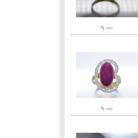
view
view