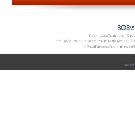
ติดต่อ คุณภควัฒน์(สมพร) นันท
บ้านเลขที่ 778-780 ถนนสามเสน เขตดุสิต กทม 10300 อีเ
เว็ปไซด์นี้ได้จดทะเบียนการค้าระบบ