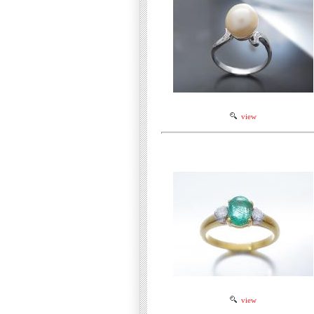
view
view