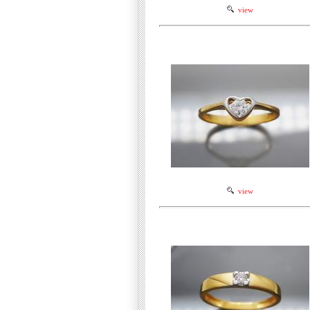
view
view