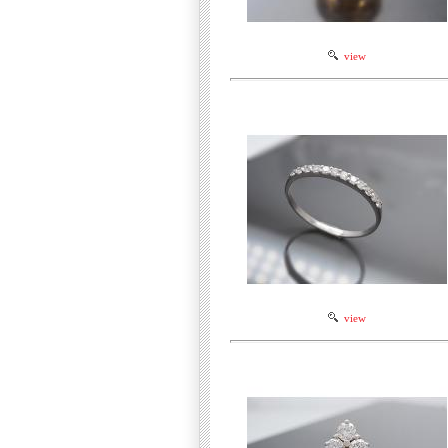
view
view