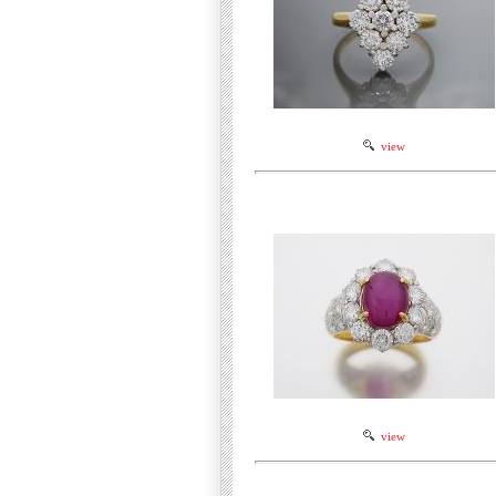
view
view