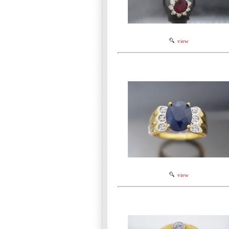
view
view