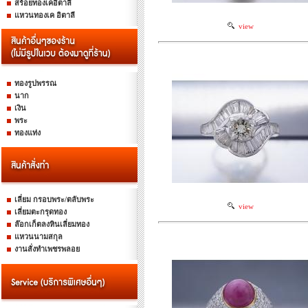
สร้อยทองเคอิตาลี
แหวนทองเค อิตาลี
view
ทองรูปพรรณ
นาก
เงิน
พระ
ทองแท่ง
เลี่ยม กรอบพระ/ตลับพระ
view
เลี่ยมตะกรุดทอง
ล๊อกเก็ตลงหินเลี่ยมทอง
แหวนนามสกุล
งานสั่งทำเพชรพลอย