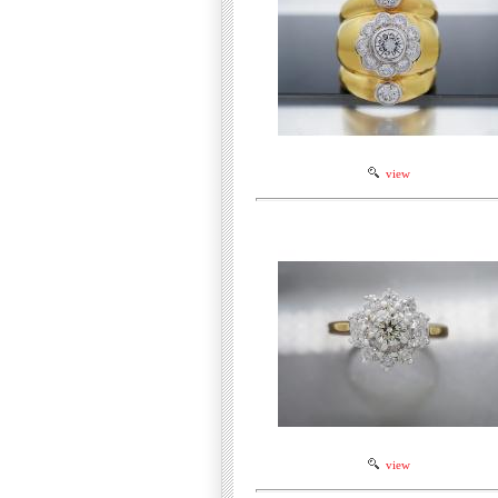
view
view