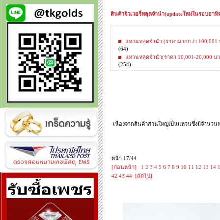
สินค้าจิวเวอรี่หลุดจำนำ(updateใหม่ในรอบอาทิตย
แหวนหลุดจำนำ (ราคามากกว่า 100,001 
(64)
แหวนหลุดจำนำ(ราคา 10,001-20,000 บา
(254)
เนื่องจากสินค้าส่วนใหญ่เป็นแหวนซึ่งมีจำนวน
หน้า 17/44
[ก่อนหน้า]
1
2
3
4
5
6
7
8
9
10
11
12
13
14
42
43
44
[ถัดไป]