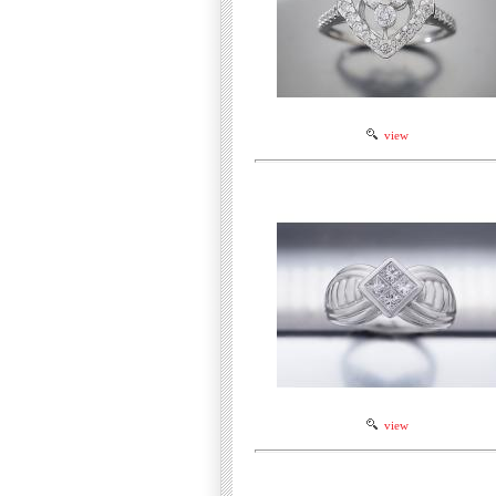
view
view