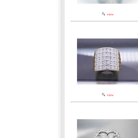
view
view