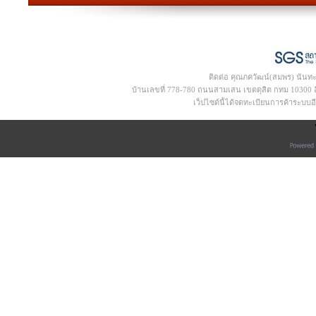
ติดต่อ คุณภควัฒน์(สมพร) นันท
บ้านเลขที่ 778-780 ถนนสามเสน เขตดุสิต กทม 10300 อีเ
เว็ปไซด์นี้ได้จดทะเบียนการค้าระบบ