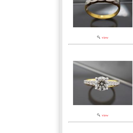
view
view