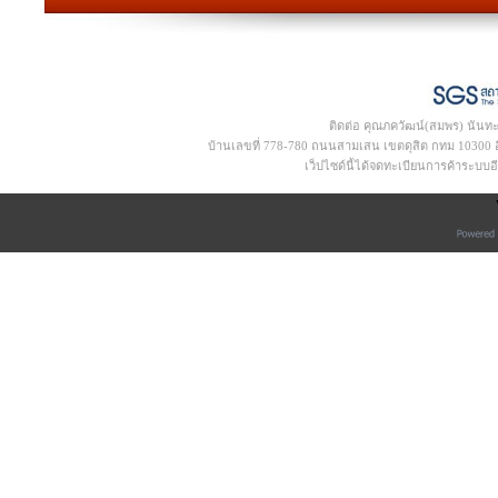
ติดต่อ คุณภควัฒน์(สมพร) นันท
บ้านเลขที่ 778-780 ถนนสามเสน เขตดุสิต กทม 10300 อีเ
เว็ปไซด์นี้ได้จดทะเบียนการค้าระบบ