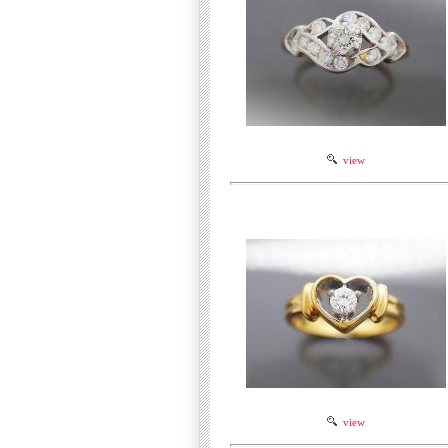
view
view