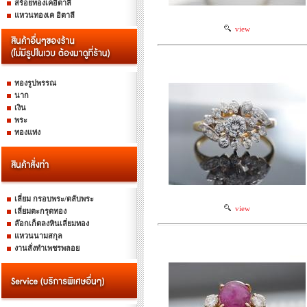
สร้อยทองเคอิตาลี
แหวนทองเค อิตาลี
view
ทองรูปพรรณ
นาก
เงิน
พระ
ทองแท่ง
เลี่ยม กรอบพระ/ตลับพระ
view
เลี่ยมตะกรุดทอง
ล๊อกเก็ตลงหินเลี่ยมทอง
แหวนนามสกุล
งานสั่งทำเพชรพลอย