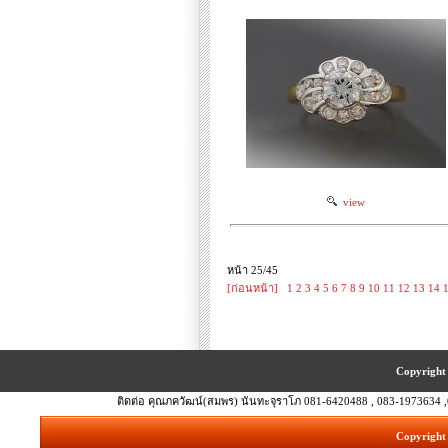
view
หน้า 25/45
[ก่อนหน้า]
1
2
3
4
5
6
7
8
9
10
11
12
13
14
Copyright 
ติดต่อ คุณภควัฒน์(สมพร) นันทะจุราโภ 081-6420488 , 083-1973634 ,
Copyright 