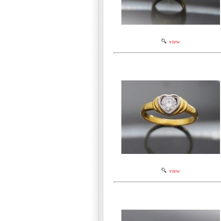
view
view