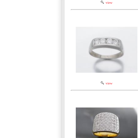
view
view