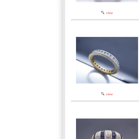
view
view