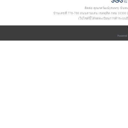
ติดต่อ คุณภควัฒน์(สมพร) นันท
บ้านเลขที่ 778-780 ถนนสามเสน เขตดุสิต กทม 10300 อีเ
เว็ปไซด์นี้ได้จดทะเบียนการค้าระบบ