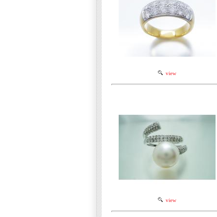
view
view