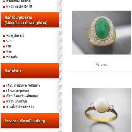
สร้อยทองเคอิตาลี
แหวนทองเค อิตาลี
ทองรูปพรรณ
นาก
เงิน
พระ
ทองแท่ง
view
เลี่ยม กรอบพระ/ตลับพระ
เลี่ยมตะกรุดทอง
ล๊อกเก็ตลงหินเลี่ยมทอง
แหวนนามสกุล
งานสั่งทำเพชรพลอย