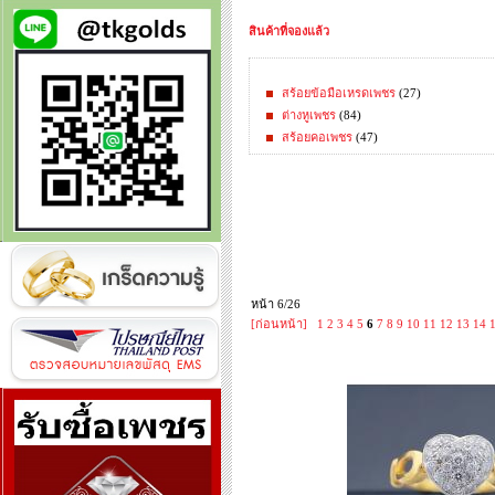
สินค้าที่จองแล้ว
สร้อยข้อมือเหรดเพชร
(27)
ต่างหูเพชร
(84)
สร้อยคอเพชร
(47)
หน้า 6/26
[ก่อนหน้า]
1
2
3
4
5
6
7
8
9
10
11
12
13
14