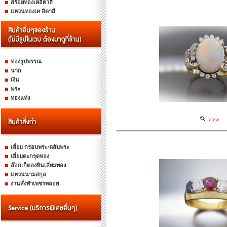
สร้อยทองเคอิตาลี
แหวนทองเค อิตาลี
ทองรูปพรรณ
นาก
เงิน
พระ
ทองแท่ง
view
เลี่ยม กรอบพระ/ตลับพระ
เลี่ยมตะกรุดทอง
ล๊อกเก็ตลงหินเลี่ยมทอง
แหวนนามสกุล
งานสั่งทำเพชรพลอย