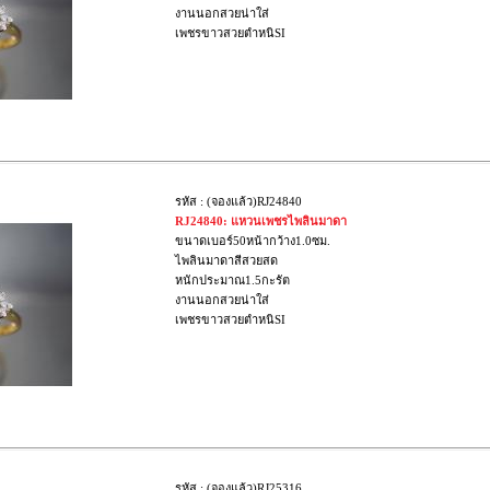
งานนอกสวยน่าใส่
เพชรขาวสวยตำหนิSI
รหัส : (จองแล้ว)RJ24840
RJ24840: แหวนเพชรไพลินมาดา
ขนาดเบอร์50หน้ากว้าง1.0ซม.
ไพลินมาดาสีสวยสด
หนักประมาณ1.5กะรัต
งานนอกสวยน่าใส่
เพชรขาวสวยตำหนิSI
รหัส : (จองแล้ว)RJ25316