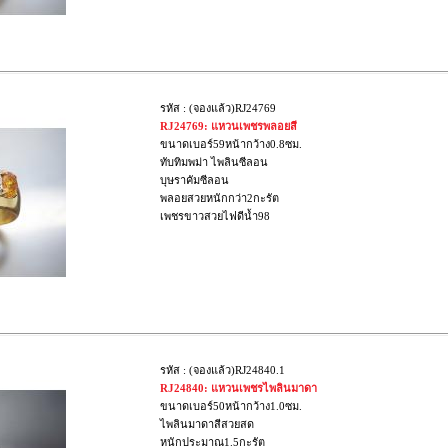
รหัส : (จองแล้ว)RJ24769
RJ24769: แหวนเพชรพลอยสี
ขนาดเบอร์59หน้ากว้าง0.8ซม.
ทับทิมพม่า ไพลินซีลอน
บุษราคัมซีลอน
พลอยสวยหนักกว่า2กะรัต
เพชรขาวสวยไฟดีน้ำ98
รหัส : (จองแล้ว)RJ24840.1
RJ24840: แหวนเพชรไพลินมาดา
ขนาดเบอร์50หน้ากว้าง1.0ซม.
ไพลินมาดาสีสวยสด
หนักประมาณ1.5กะรัต