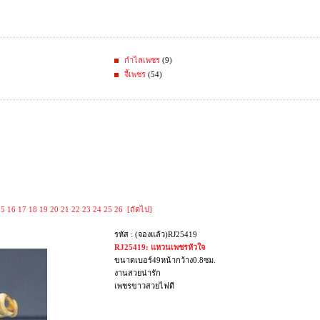
กำไลเพชร
(9)
จี้เพชร
(54)
15
16
17
18
19
20
21
22
23
24
25
26
[ถัดไป]
รหัส : (จองแล้ว)RJ25419
RJ25419: แหวนเพชรหัวใจ
ขนาดเบอร์49หน้ากว้าง0.8ซม.
งานสวยน่ารัก
เพชรขาวสวยไฟดี