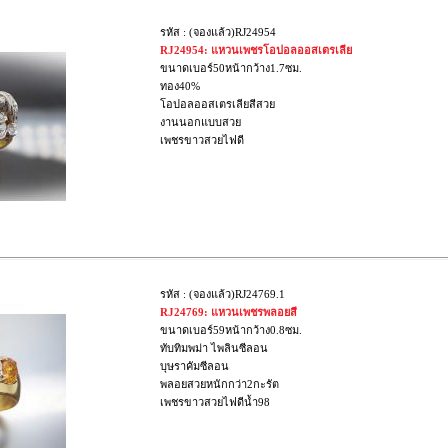
รหัส : (จองแล้ว)RJ24954
RJ24954: แหวนเพชรโอปอลออสเตรเลีย
ขนาดเบอร์50หน้ากว้าง1.7ซม.
ทอง40%
โอปอลออสเตรเลียสีสวย
งานนอกแบบสวย
เพชรขาวสวยไฟดี
รหัส : (จองแล้ว)RJ24769.1
RJ24769: แหวนเพชรพลอยสี
ขนาดเบอร์59หน้ากว้าง0.8ซม.
ทับทิมพม่า ไพลินซีลอน
บุษราคัมซีลอน
พลอยสวยหนักกว่า2กะรัต
เพชรขาวสวยไฟดีน้ำ98