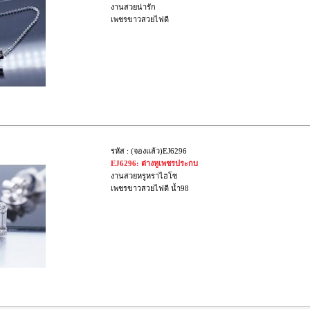
งานสวยน่ารัก
เพชรขาวสวยไฟดี
รหัส : (จองแล้ว)EJ6296
EJ6296: ต่างหูเพชรประกบ
งานสวยหรูหราไฮโซ
เพชรขาวสวยไฟดี น้ำ98