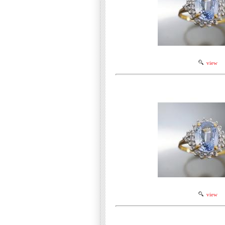
view
view