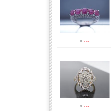
view
view