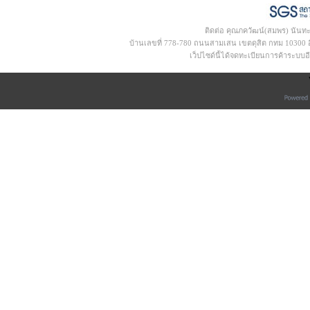
ติดต่อ คุณภควัฒน์(สมพร) นันท
บ้านเลขที่ 778-780 ถนนสามเสน เขตดุสิต กทม 10300 อีเ
เว็ปไซด์นี้ได้จดทะเบียนการค้าระบบ