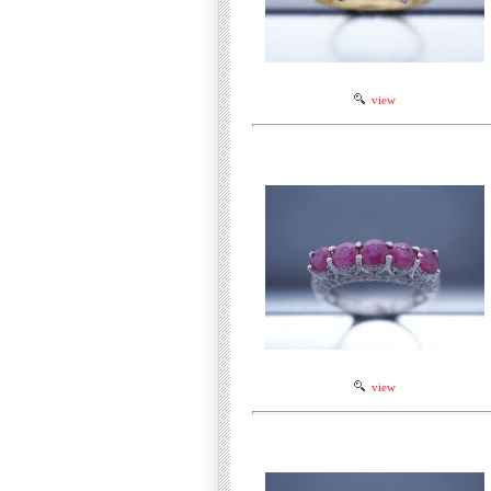
view
view