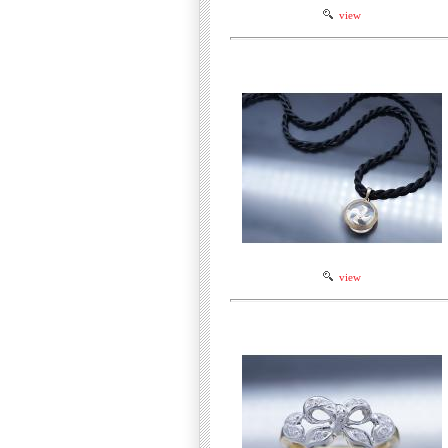
view
view