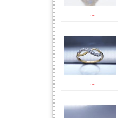
view
view