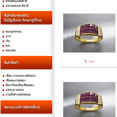
สร้อยทองเคอิตาลี
แหวนทองเค อิตาลี
ทองรูปพรรณ
นาก
เงิน
พระ
ทองแท่ง
view
เลี่ยม กรอบพระ/ตลับพระ
เลี่ยมตะกรุดทอง
ล๊อกเก็ตลงหินเลี่ยมทอง
แหวนนามสกุล
งานสั่งทำเพชรพลอย