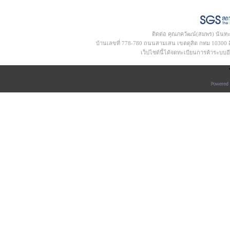
ติดต่อ คุณภควัฒน์(สมพร) นันท
บ้านเลขที่ 778-780 ถนนสามเสน เขตดุสิต กทม 10300 อีเ
เว็ปไซด์นี้ได้จดทะเบียนการค้าระบบ