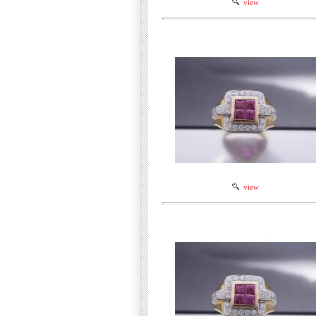
view
view