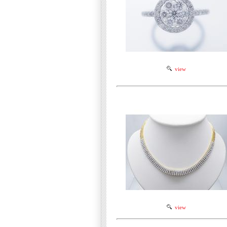
view
view