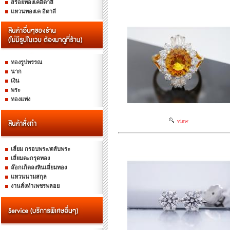
สร้อยทองเคอิตาลี
แหวนทองเค อิตาลี
ทองรูปพรรณ
นาก
เงิน
พระ
ทองแท่ง
view
เลี่ยม กรอบพระ/ตลับพระ
เลี่ยมตะกรุดทอง
ล๊อกเก็ตลงหินเลี่ยมทอง
แหวนนามสกุล
งานสั่งทำเพชรพลอย