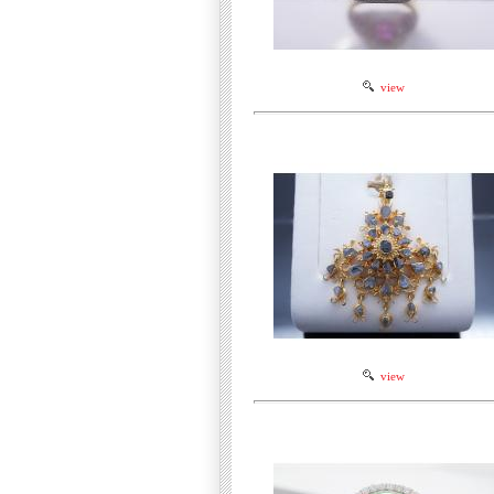
view
view