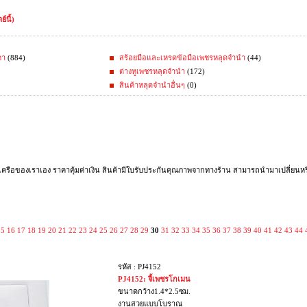
์นี้)
คา
(884)
สร้อยมือและเหรดข้อมือเพชรหลุดจำนำ
(44)
ต่างหูเพชรหลุดจำนำ
(172)
สินค้าหลุดจำนำอื่นๆ
(0)
รือของเราเอง ราคาคุ้มค่าเงิน สินค้ามีใบรับประกันคุณภาพจากทางร้าน สามารถนำมาเปลี่ยนหรือ
15
16
17
18
19
20
21
22
23
24
25
26
27
28
29
30
31
32
33
34
35
36
37
38
39
40
41
42
43
44
รหัส : PJ4152
PJ4152: จี้เพชรโกเมน
ขนาดกว้าง1.4*2.5ซม.
งานสวยแบบโบราณ