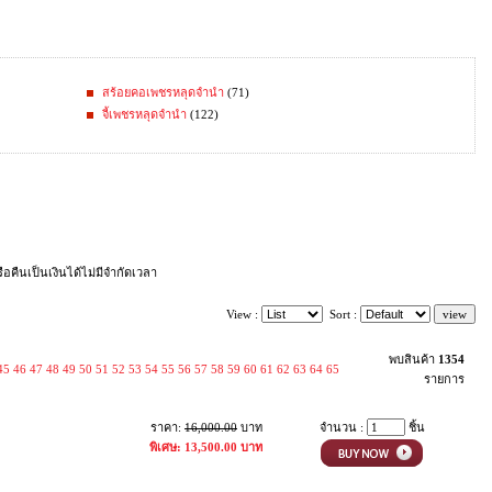
สร้อยคอเพชรหลุดจำนำ
(71)
จี้เพชรหลุดจำนำ
(122)
คืนเป็นเงินได้ไม่มีจำกัดเวลา
View :
Sort :
พบสินค้า
1354
45
46
47
48
49
50
51
52
53
54
55
56
57
58
59
60
61
62
63
64
65
รายการ
ราคา:
16,000.00
บาท
จำนวน :
ชิ้น
พิเศษ: 13,500.00 บาท