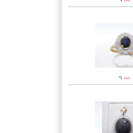
view
view