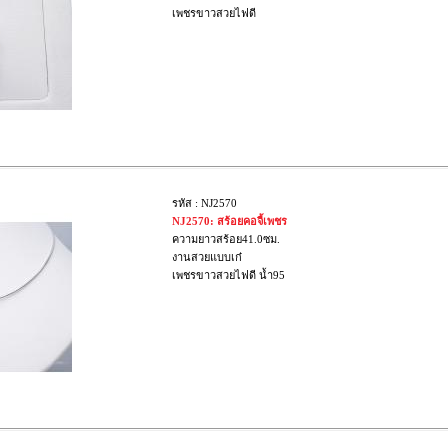
เพชรขาวสวยไฟดี
รหัส : NJ2570
NJ2570: สร้อยคอจี้เพชร
ความยาวสร้อย41.0ซม.
งานสวยแบบเก๋
เพชรขาวสวยไฟดี น้ำ95