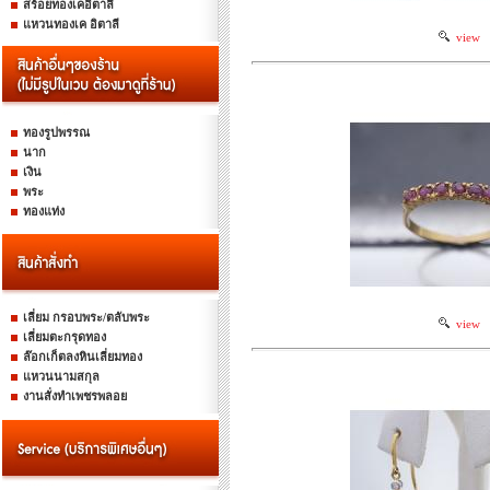
สร้อยทองเคอิตาลี
แหวนทองเค อิตาลี
view
ทองรูปพรรณ
นาก
เงิน
พระ
ทองแท่ง
เลี่ยม กรอบพระ/ตลับพระ
view
เลี่ยมตะกรุดทอง
ล๊อกเก็ตลงหินเลี่ยมทอง
แหวนนามสกุล
งานสั่งทำเพชรพลอย