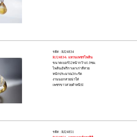
รหัส : RJ24834
RJ24834: แหวนเพชรไพลิน
ขนาดเบอร์52หน้ากว้าง1.0ซม.
ไพลินอัฟริกาเผาเก่าสีสวย
หนักประมาณ3กะรัต
งานนอกสวยน่าใส่
เพชรขาวสวยตำหนิSI
รหัส : RJ24851