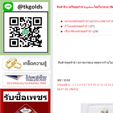
สินค้าจิวเวอรี่หลุดจำนำ(updateใหม่ในรอบอาทิตย
แหวนเพชรหลุดจำนำแยกประเภทตามรา
กำไลเพชรหลุดจำนำ
(37)
เข็มกลัดเพชรหลุดจำนำ
(24)
สินค้าหลุดจำนำ สภาพเกรดเอ หลุดจากร้านในเค
หน้า 30/68
[ก่อนหน้า]
1
2
3
4
5
6
7
8
9
10
11
12
13
14
66
67
68
[ถัดไป]