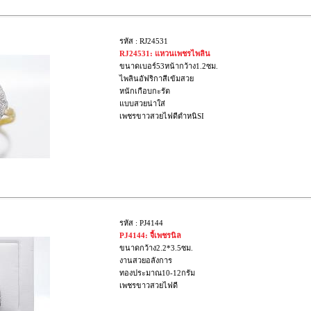
รหัส : RJ24531
RJ24531: แหวนเพชรไพลิน
ขนาดเบอร์53หน้ากว้าง1.2ซม.
ไพลินอัฟริกาสีเข้มสวย
หนักเกือบกะรัต
แบบสวยน่าใส่
เพชรขาวสวยไฟดีตำหนิSI
รหัส : PJ4144
PJ4144: จี้เพชรนิล
ขนาดกว้าง2.2*3.5ซม.
งานสวยอลังการ
ทองประมาณ10-12กรัม
เพชรขาวสวยไฟดี