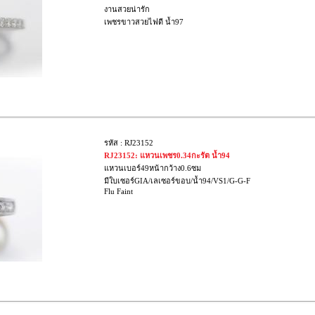
งานสวยน่ารัก
เพชรขาวสวยไฟดี น้ำ97
รหัส : RJ23152
RJ23152: แหวนเพชร0.34กะรัต น้ำ94
แหวนเบอร์49หน้ากว้าง0.6ซม
มีใบเซอร์GIA/เลเซอร์ขอบ/น้ำ94/VS1/G-G-F
Flu Faint