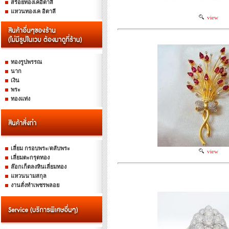
สร้อยทองเคอิตาลี
แหวนทองเค อิตาลี
view
ทองรูปพรรณ
นาก
เงิน
พระ
ทองแท่ง
เลี่ยม กรอบพระ/ตลับพระ
view
เลี่ยมตะกรุดทอง
ล๊อกเก็ตลงหินเลี่ยมทอง
แหวนนามสกุล
งานสั่งทำเพชรพลอย