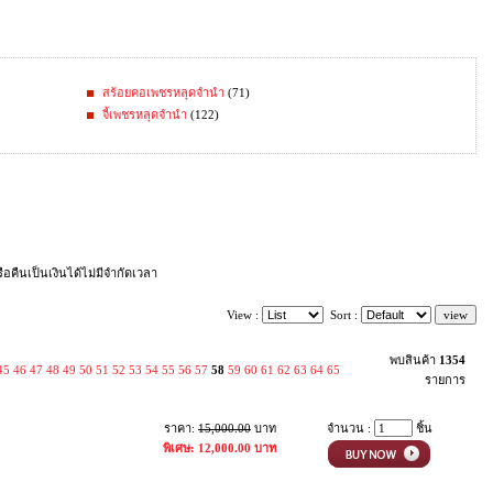
สร้อยคอเพชรหลุดจำนำ
(71)
จี้เพชรหลุดจำนำ
(122)
คืนเป็นเงินได้ไม่มีจำกัดเวลา
View :
Sort :
พบสินค้า
1354
45
46
47
48
49
50
51
52
53
54
55
56
57
58
59
60
61
62
63
64
65
รายการ
ราคา:
15,000.00
บาท
จำนวน :
ชิ้น
พิเศษ: 12,000.00 บาท