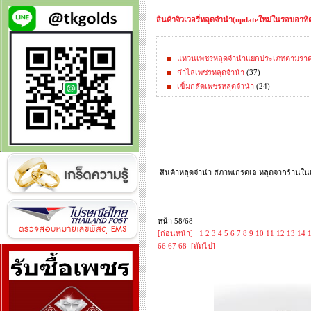
สินค้าจิวเวอรี่หลุดจำนำ(updateใหม่ในรอบอาทิตย
แหวนเพชรหลุดจำนำแยกประเภทตามรา
กำไลเพชรหลุดจำนำ
(37)
เข็มกลัดเพชรหลุดจำนำ
(24)
สินค้าหลุดจำนำ สภาพเกรดเอ หลุดจากร้านในเค
หน้า 58/68
[ก่อนหน้า]
1
2
3
4
5
6
7
8
9
10
11
12
13
14
66
67
68
[ถัดไป]