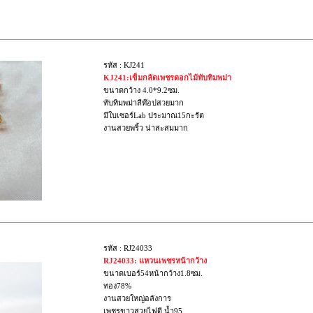
รหัส : KJ241
KJ241:เข็มกลัดเพชรดอกไม้ทับทิมพม่า
ขนาดกว้าง 4.0*9.2ซม.
ทับทิมพม่าสีท๊อปสวยมาก
มีใบเซอร์Lab ประมาณ15กะรัต
งานสวยพริ้ว น่าสะสมมาก
รหัส : RJ24033
RJ24033: แหวนเพชรหน้ากว้าง
ขนาดเบอร์54หน้ากว้าง1.8ซม.
ทอง78%
งานสวยใหญ่อลังการ
เพชรขาวสวยไฟดี น้ำ95