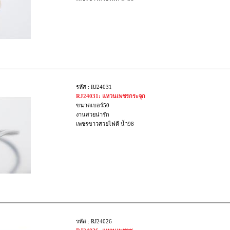
รหัส : RJ24031
RJ24031: แหวนเพชรกระจุก
ขนาดเบอร์50
งานสวยน่ารัก
เพชรขาวสวยไฟดี น้ำ98
รหัส : RJ24026