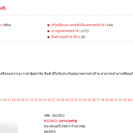
์นี้)
คา
(884)
สร้อยมือและเหรดข้อมือเพชรหลุดจำนำ
(44)
ต่างหูเพชรหลุดจำนำ
(172)
สินค้าหลุดจำนำอื่นๆ
(0)
รือของเราเอง ราคาคุ้มค่าเงิน สินค้ามีใบรับประกันคุณภาพจากทางร้าน สามารถนำมาเปลี่ยนหรือ
15
16
17
18
19
20
21
22
23
24
25
26
27
28
29
30
31
32
33
34
35
36
37
38
39
40
41
42
43
44
รหัส : RJ23922
RJ23922: แหวนเพชรชู
ขนาดเบอร์53หน้ากว้าง0.6ซม.
ทอง39%