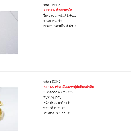
รหัส : PJ3621
PJ3621: จี้เพชรหัวใจ
จี้เพชรขนาด1.1*1.6ซม.
งานสวยน่ารัก
เพชรขาวสวยไฟดี น้ำ97
รหัส : KJ342
KJ342: เข็มกลัดเพชรปูทับทิมพม่าดิบ
ขนาดกว้าง2.6*3.2ซม.
ทับทิมพม่าดิบ
หนักประมาณ3กะรัต
พลอยสีแปลกตา
งานสวยแท้ น่าสะสม