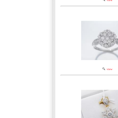
view
view