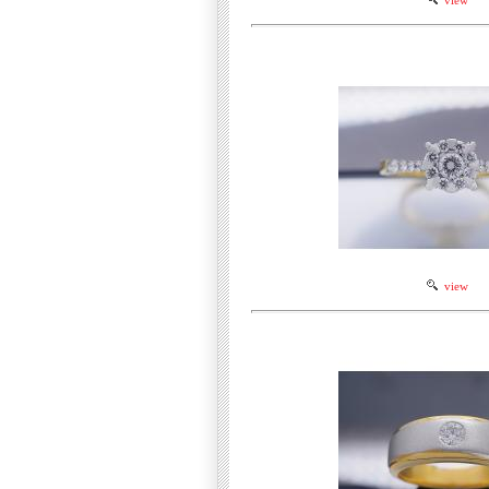
view
view