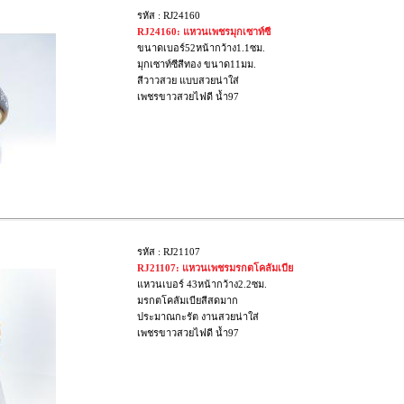
รหัส : RJ24160
RJ24160: แหวนเพชรมุกเซาท์ซี
ขนาดเบอร์52หน้ากว้าง1.1ซม.
มุกเซาท์ซีสีทอง ขนาด11มม.
สีวาวสวย แบบสวยน่าใส่
เพชรขาวสวยไฟดี น้ำ97
รหัส : RJ21107
RJ21107: แหวนเพชรมรกตโคลัมเบีย
แหวนเบอร์ 43หน้ากว้าง2.2ซม.
มรกตโคลัมเบียสีสดมาก
ประมาณกะรัต งานสวยน่าใส่
เพชรขาวสวยไฟดี น้ำ97