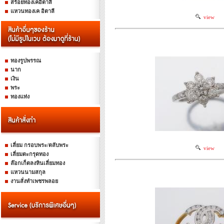
สร้อยทองเคอิตาลี
แหวนทองเค อิตาลี
view
ทองรูปพรรณ
นาก
เงิน
พระ
ทองแท่ง
เลี่ยม กรอบพระ/ตลับพระ
view
เลี่ยมตะกรุดทอง
ล๊อกเก็ตลงหินเลี่ยมทอง
แหวนนามสกุล
งานสั่งทำเพชรพลอย