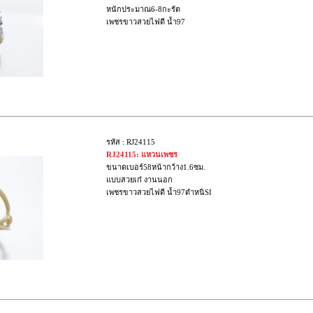
หนักประมาณ6-8กะรัต
เพชรขาวสวยไฟดี น้ำ97
รหัส : RJ24115
RJ24115: แหวนเพชร
ขนาดเบอร์58หน้ากว้าง1.6ซม.
แบบสวยเก๋ งานนอก
เพชรขาวสวยไฟดี น้ำ97ตำหนิSI