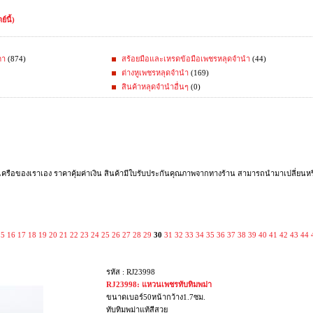
์นี้)
คา
(874)
สร้อยมือและเหรดข้อมือเพชรหลุดจำนำ
(44)
ต่างหูเพชรหลุดจำนำ
(169)
สินค้าหลุดจำนำอื่นๆ
(0)
รือของเราเอง ราคาคุ้มค่าเงิน สินค้ามีใบรับประกันคุณภาพจากทางร้าน สามารถนำมาเปลี่ยนหรือ
15
16
17
18
19
20
21
22
23
24
25
26
27
28
29
30
31
32
33
34
35
36
37
38
39
40
41
42
43
44
รหัส : RJ23998
RJ23998: แหวนเพชรทับทิมพม่า
ขนาดเบอร์50หน้ากว้าง1.7ซม.
ทับทิมพม่าแท้สีสวย