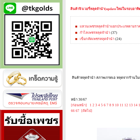
สินค้าจิวเวอรี่หลุดจำนำ(updateใหม่ในรอบอาทิตย
แหวนเพชรหลุดจำนำแยกประเภทตามรา
กำไลเพชรหลุดจำนำ
(37)
เข็มกลัดเพชรหลุดจำนำ
(24)
สินค้าหลุดจำนำ สภาพเกรดเอ หลุดจากร้านในเค
หน้า 30/67
[ก่อนหน้า]
1
2
3
4
5
6
7
8
9
10
11
12
13
14
66
67
[ถัดไป]