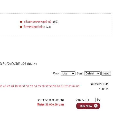
สร้อยคอเพชรหลุดจำนำ
(69)
จี้เพชรหลุดจำนำ
(122)
คืนเป็นเงินได้ไม่มีจำกัดเวลา
View :
Sort :
พบสินค้า
1339
45
46
47
48
49
50
51
52
53
54
55
56
57
58
59
60
61
62
63
64
65
รายการ
ราคา:
65,000.00
บาท
จำนวน :
ชิ้น
พิเศษ: 50,000.00 บาท