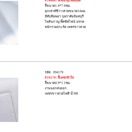
PJ4068: จี้เพชรมุกพลอยสี
จี้ขนาด1.4*7.6ซม.
มุกเซาท์ซีวาวสวยขนาด14มม.
มีทับทิมพม่า บุษราคัมจันทบุรี
ไพลินกาญ พิ๊คซัฟไฟน์ มรกต
หนักรวม6กะรัต เพชรขาวสวย
รหัส : PJ4179
PJ4179: จี้เพชรหัวใจ
จี้ขนาด0.9*1.1ซม.
งานนอกส่งออก
เพชรขาวสวยไฟดี น้ำ98