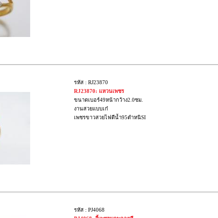
รหัส : RJ23870
RJ23870: แหวนเพชร
ขนาดเบอร์49หน้ากว้าง2.0ซม.
งานสวยแบบเก๋
เพชรขาวสวยไฟดีน้ำ95ตำหนิSI
รหัส : PJ4068