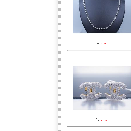
view
view