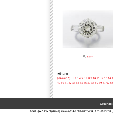
view
หน้า 3/68
[ก่อนหน้า]
1
2
3
4
5
6
7
8
9
10
11
12
13
14
49
50
51
52
53
54
55
56
57
58
59
60
61
62
6
Copyright 
ติดต่อ คุณภควัฒน์(สมพร) นันทะจุราโภ 081-6420488 , 083-1973634 ,