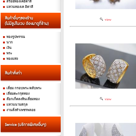
สร้อยทองเคอิตาลี
แหวนทองเค อิตาลี
view
ทองรูปพรรณ
นาก
เงิน
พระ
ทองแท่ง
เลี่ยม กรอบพระ/ตลับพระ
เลี่ยมตะกรุดทอง
ล๊อกเก็ตลงหินเลี่ยมทอง
view
แหวนนามสกุล
งานสั่งทำเพชรพลอย