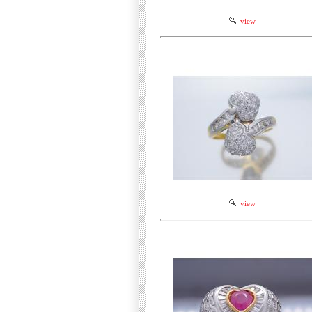
view
view