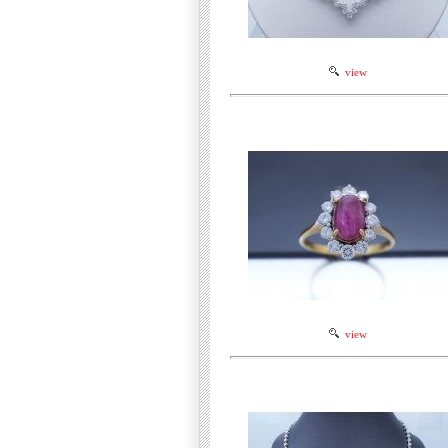
view
view