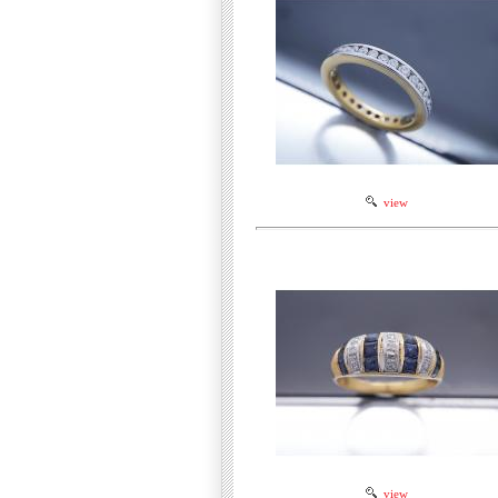
view
view