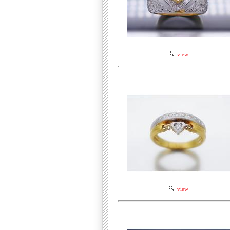
view
view