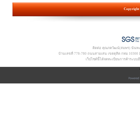
Copyright 
ติดต่อ คุณภควัฒน์(สมพร) นันท
บ้านเลขที่ 778-780 ถนนสามเสน เขตดุสิต กทม 10300 อีเ
เว็ปไซด์นี้ได้จดทะเบียนการค้าระบบ