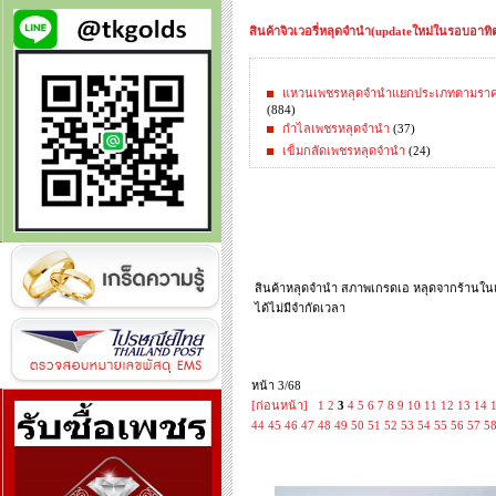
สินค้าจิวเวอรี่หลุดจำนำ(updateใหม่ในรอบอาทิตย
แหวนเพชรหลุดจำนำแยกประเภทตามรา
(884)
กำไลเพชรหลุดจำนำ
(37)
เข็มกลัดเพชรหลุดจำนำ
(24)
สินค้าหลุดจำนำ สภาพเกรดเอ หลุดจากร้านในเค
ได้ไม่มีจำกัดเวลา
หน้า 3/68
[ก่อนหน้า]
1
2
3
4
5
6
7
8
9
10
11
12
13
14
44
45
46
47
48
49
50
51
52
53
54
55
56
57
5