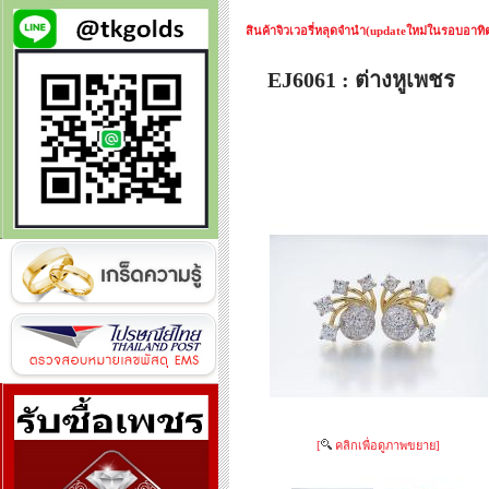
สินค้าจิวเวอรี่หลุดจำนำ(updateใหม่ในรอบอาทิตย
EJ6061 : ต่างหูเพชร
[
คลิกเพื่อดูภาพขยาย]