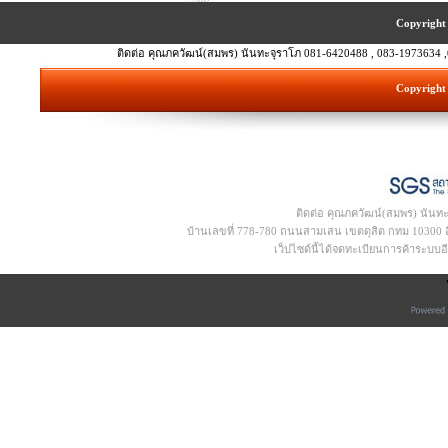
Copyright 
ติดต่อ คุณภควัฒน์(สมพร) นันทะจุราโภ 081-6420488 , 083-1973634 ,
Copyright 
ติดต่อ คุณภควัฒน์(สมพร) นันท
บ้านเลขที่ 778-780 ถนนสามเสน เขตดุสิต กทม 10300 อีเ
เว็ปไซด์นี้ได้จดทะเบียนการค้าระบบ