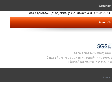
Copyright 
ติดต่อ คุณภควัฒน์(สมพร) นันทะจุราโภ 081-6420488 , 083-1973634 ,
Copyright 
ติดต่อ คุณภควัฒน์(สมพร) นันท
บ้านเลขที่ 778-780 ถนนสามเสน เขตดุสิต กทม 10300 อีเ
เว็ปไซด์นี้ได้จดทะเบียนการค้าระบบ