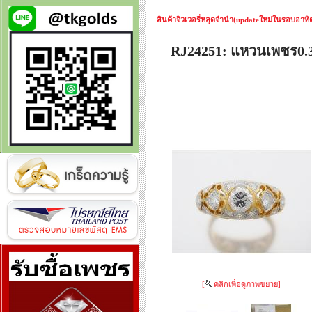
สินค้าจิวเวอรี่หลุดจำนำ(updateใหม่ในรอบอาทิตย
RJ24251: แหวนเพชร0.3
[
คลิกเพื่อดูภาพขยาย]