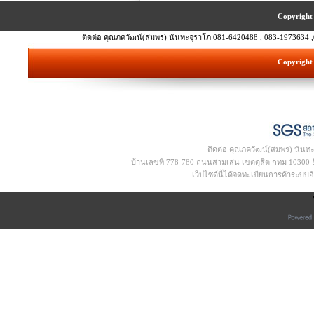
Copyright 
ติดต่อ คุณภควัฒน์(สมพร) นันทะจุราโภ 081-6420488 , 083-1973634 ,
Copyright 
ติดต่อ คุณภควัฒน์(สมพร) นันท
บ้านเลขที่ 778-780 ถนนสามเสน เขตดุสิต กทม 10300 อีเ
เว็ปไซด์นี้ได้จดทะเบียนการค้าระบบ