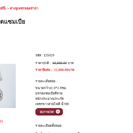
์นี้)
>
ต่างหูเพชรหลุดจำนำ
รกตแซมเบีย
รหัส :
EJ5029
ราคาปกติ :
60,000.00
บาท
ราคาพิเศษ :
52,000.00บาท
รายละเอียดย่อ :
ขนาดกว้าง1.0*2.8ซม.
มรกตแซมเบียสีสวย
หนักประมาณ3กะรัต
เพชรขาวสวยไฟดี น้ำ98
ย]
รายละเอียดทั้งหมด :