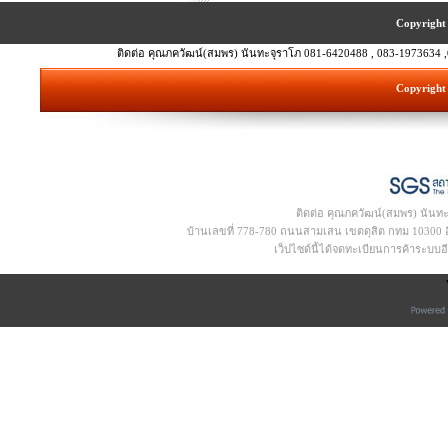
Copyright 
ติดต่อ คุณภควัฒน์(สมพร) นันทะจุราโภ 081-6420488 , 083-1973634 ,
Copyright 
ติดต่อ คุณภควัฒน์(สมพร) นันท
บ้านเลขที่ 778-780 ถนนสามเสน เขตดุสิต กทม 10300 อีเ
เว็ปไซด์นี้ได้จดทะเบียนการค้าระบบ