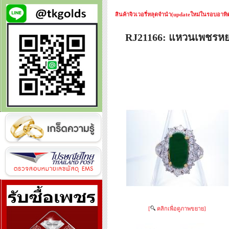
สินค้าจิวเวอรี่หลุดจำนำ(updateใหม่ในรอบอาทิตย
RJ21166: แหวนเพชรห
[
คลิกเพื่อดูภาพขยาย]