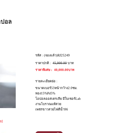
โอปอล
รหัส :
(จองแล้ว)RJ25249
ราคาปกติ :
45,000.00
บาท
ราคาพิเศษ :
40,000.00บาท
รายละเอียดย่อ :
ขนาดเบอร์53หน้ากว้าง2.0ซม.
ทอง15%Pd5%
โอปอลออสเตรเลีย มีใบเซอร์Lab
งานโบราณแท้สวย
เพชรขาวสวยไฟดีน้ำ96
ย]