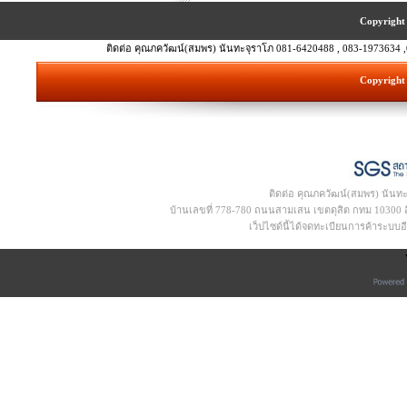
Copyright 
ติดต่อ คุณภควัฒน์(สมพร) นันทะจุราโภ 081-6420488 , 083-1973634 ,
Copyright 
ติดต่อ คุณภควัฒน์(สมพร) นันท
บ้านเลขที่ 778-780 ถนนสามเสน เขตดุสิต กทม 10300 อีเ
เว็ปไซด์นี้ได้จดทะเบียนการค้าระบบ