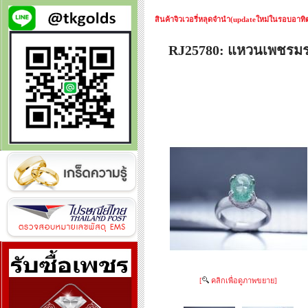
สินค้าจิวเวอรี่หลุดจำนำ(updateใหม่ในรอบอาทิตย
RJ25780: แหวนเพชรม
[
คลิกเพื่อดูภาพขยาย]