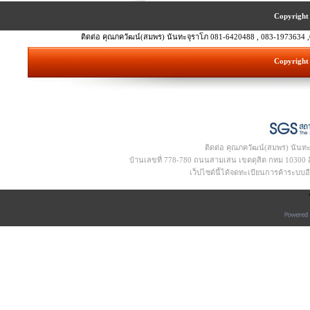
Copyright 
ติดต่อ คุณภควัฒน์(สมพร) นันทะจุราโภ 081-6420488 , 083-1973634 ,
Copyright 
ติดต่อ คุณภควัฒน์(สมพร) นันท
บ้านเลขที่ 778-780 ถนนสามเสน เขตดุสิต กทม 10300 อีเ
เว็ปไซด์นี้ได้จดทะเบียนการค้าระบบ