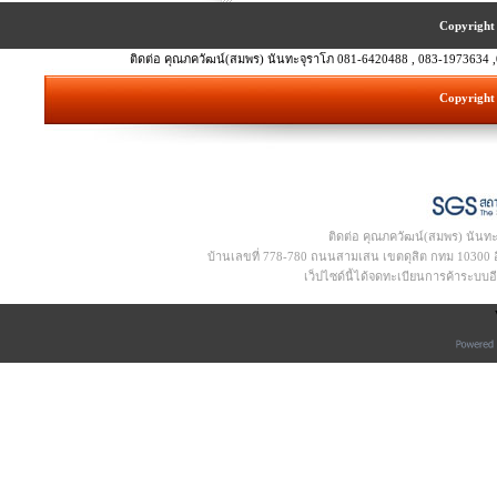
Copyright 
ติดต่อ คุณภควัฒน์(สมพร) นันทะจุราโภ 081-6420488 , 083-1973634 ,
Copyright 
ติดต่อ คุณภควัฒน์(สมพร) นันท
บ้านเลขที่ 778-780 ถนนสามเสน เขตดุสิต กทม 10300 อีเ
เว็ปไซด์นี้ได้จดทะเบียนการค้าระบบ