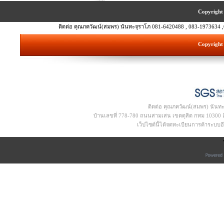
Copyright 
ติดต่อ คุณภควัฒน์(สมพร) นันทะจุราโภ 081-6420488 , 083-1973634 ,
Copyright 
ติดต่อ คุณภควัฒน์(สมพร) นันท
บ้านเลขที่ 778-780 ถนนสามเสน เขตดุสิต กทม 10300 อีเ
เว็ปไซด์นี้ได้จดทะเบียนการค้าระบบ