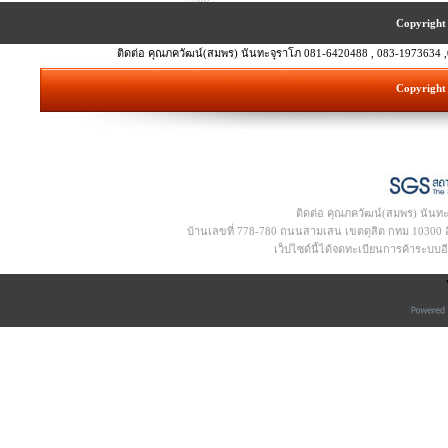
Copyright 
ติดต่อ คุณภควัฒน์(สมพร) นันทะจุราโภ 081-6420488 , 083-1973634 ,
Copyright 
ติดต่อ คุณภควัฒน์(สมพร) นันท
บ้านเลขที่ 778-780 ถนนสามเสน เขตดุสิต กทม 10300 อีเ
เว็ปไซด์นี้ได้จดทะเบียนการค้าระบบ