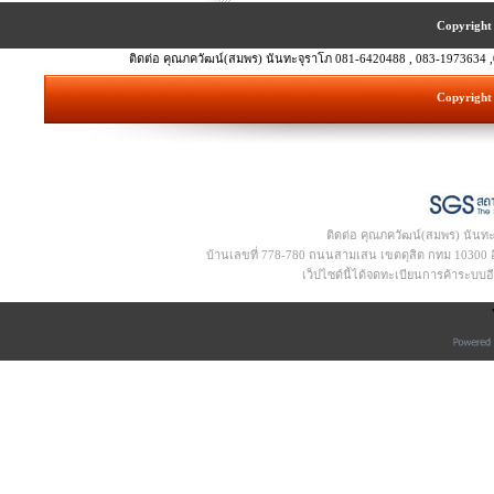
Copyright 
ติดต่อ คุณภควัฒน์(สมพร) นันทะจุราโภ 081-6420488 , 083-1973634 ,
Copyright 
ติดต่อ คุณภควัฒน์(สมพร) นันท
บ้านเลขที่ 778-780 ถนนสามเสน เขตดุสิต กทม 10300 อีเ
เว็ปไซด์นี้ได้จดทะเบียนการค้าระบบ