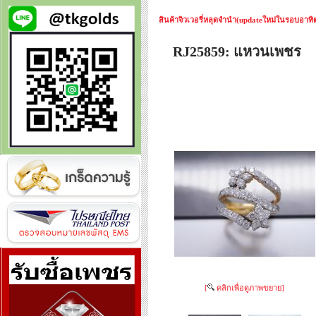
สินค้าจิวเวอรี่หลุดจำนำ(updateใหม่ในรอบอาทิตย
RJ25859: แหวนเพชร
[
คลิกเพื่อดูภาพขยาย]