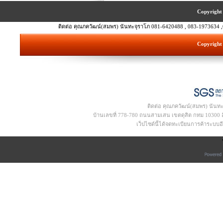
Copyright 
ติดต่อ คุณภควัฒน์(สมพร) นันทะจุราโภ 081-6420488 , 083-1973634 ,
Copyright 
ติดต่อ คุณภควัฒน์(สมพร) นันท
บ้านเลขที่ 778-780 ถนนสามเสน เขตดุสิต กทม 10300 อีเ
เว็ปไซด์นี้ได้จดทะเบียนการค้าระบบ