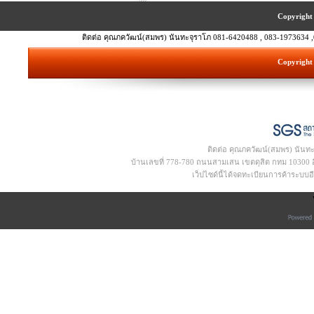
Copyright 
ติดต่อ คุณภควัฒน์(สมพร) นันทะจุราโภ 081-6420488 , 083-1973634 ,
Copyright 
ติดต่อ คุณภควัฒน์(สมพร) นันท
บ้านเลขที่ 778-780 ถนนสามเสน เขตดุสิต กทม 10300 อีเ
เว็ปไซด์นี้ได้จดทะเบียนการค้าระบบ