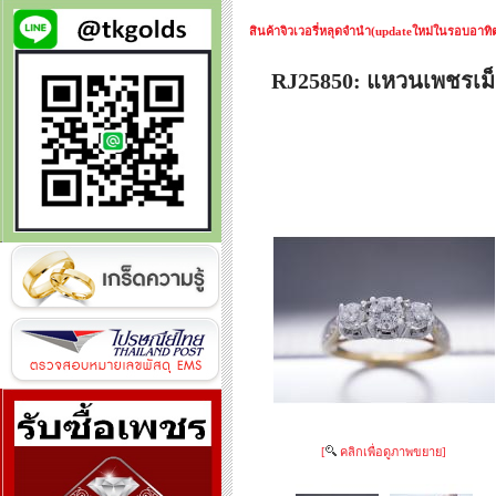
สินค้าจิวเวอรี่หลุดจำนำ(updateใหม่ในรอบอาทิตย
RJ25850: แหวนเพชรเม็
[
คลิกเพื่อดูภาพขยาย]