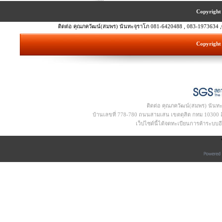
Copyright 
ติดต่อ คุณภควัฒน์(สมพร) นันทะจุราโภ 081-6420488 , 083-1973634 ,
Copyright 
ติดต่อ คุณภควัฒน์(สมพร) นันท
บ้านเลขที่ 778-780 ถนนสามเสน เขตดุสิต กทม 10300 อีเ
เว็ปไซด์นี้ได้จดทะเบียนการค้าระบบ