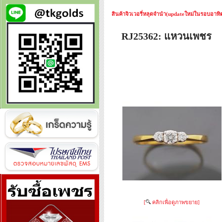
สินค้าจิวเวอรี่หลุดจำนำ(updateใหม่ในรอบอาทิตย
RJ25362: แหวนเพชร
[
คลิกเพื่อดูภาพขยาย]