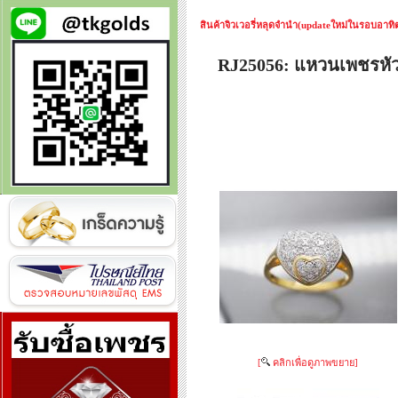
สินค้าจิวเวอรี่หลุดจำนำ(updateใหม่ในรอบอาทิตย
RJ25056: แหวนเพชรห
[
คลิกเพื่อดูภาพขยาย]