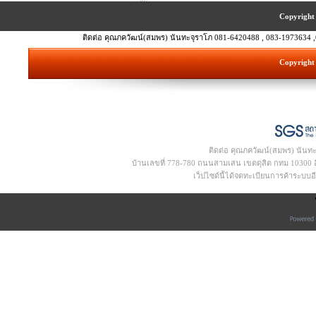
Copyright 
ติดต่อ คุณภควัฒน์(สมพร) นันทะจุราโภ 081-6420488 , 083-1973634 ,
Copyright 
ติดต่อ คุณภควัฒน์(สมพร) นันท
บ้านเลขที่ 778-780 ถนนสามเสน เขตดุสิต กทม 10300 อีเ
เว็ปไซด์นี้ได้จดทะเบียนการค้าระบบ