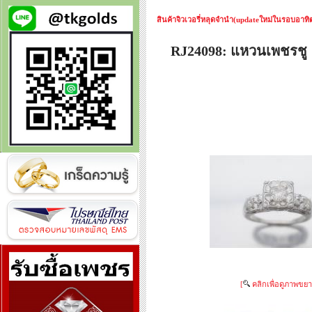
สินค้าจิวเวอรี่หลุดจำนำ(updateใหม่ในรอบอาทิตย
RJ24098: แหวนเพชรช
[
คลิกเพื่อดูภาพขยา