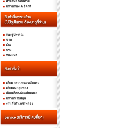
สร้อยทองเคอิตาลี
แหวนทองเค อิตาลี
ทองรูปพรรณ
นาก
เงิน
พระ
ทองแท่ง
เลี่ยม กรอบพระ/ตลับพระ
เลี่ยมตะกรุดทอง
ล๊อกเก็ตลงหินเลี่ยมทอง
แหวนนามสกุล
งานสั่งทำเพชรพลอย