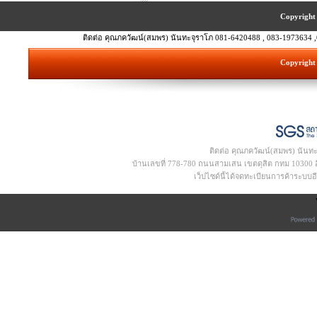
Copyright 
ติดต่อ คุณภควัฒน์(สมพร) นันทะจุราโภ 081-6420488 , 083-1973634 ,
Copyright 
ติดต่อ คุณภควัฒน์(สมพร) นันท
บ้านเลขที่ 778-780 ถนนสามเสน เขตดุสิต กทม 10300 อีเ
เว็ปไซด์นี้ได้จดทะเบียนการค้าระบบ