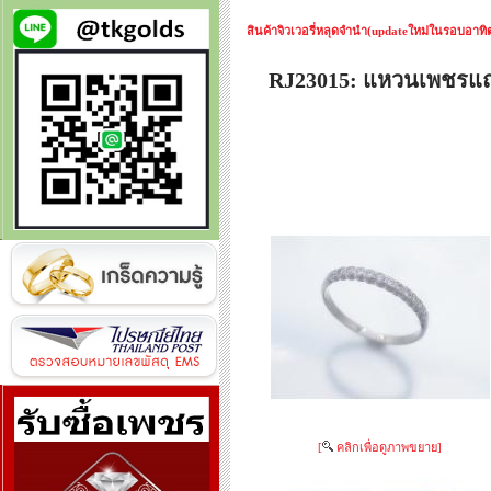
สินค้าจิวเวอรี่หลุดจำนำ(updateใหม่ในรอบอาทิตย
RJ23015: แหวนเพชร
[
คลิกเพื่อดูภาพขยาย]