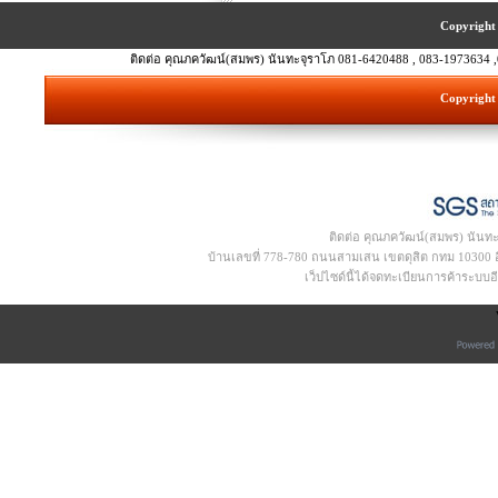
Copyright 
ติดต่อ คุณภควัฒน์(สมพร) นันทะจุราโภ 081-6420488 , 083-1973634 ,
Copyright 
ติดต่อ คุณภควัฒน์(สมพร) นันท
บ้านเลขที่ 778-780 ถนนสามเสน เขตดุสิต กทม 10300 อีเ
เว็ปไซด์นี้ได้จดทะเบียนการค้าระบบ