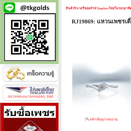
สินค้าจิวเวอรี่หลุดจำนำ(updateใหม่ในรอบอาทิตย
RJ19869: แหวนเพชรเด
[
คลิกเพื่อดูภาพขยาย]