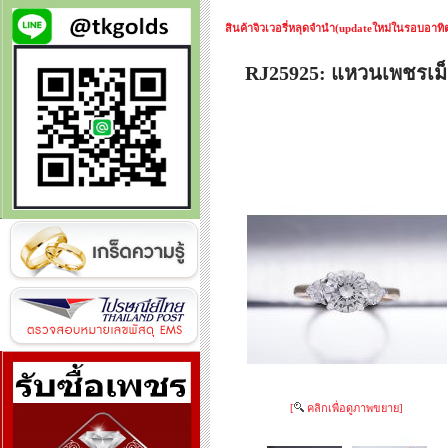
สินค้าจิวเวอรี่หลุดจำนำ(updateใหม่ในรอบอาทิตย
RJ25925: แหวนเพชรเม็
[
คลิกเพื่อดูภาพขยาย]