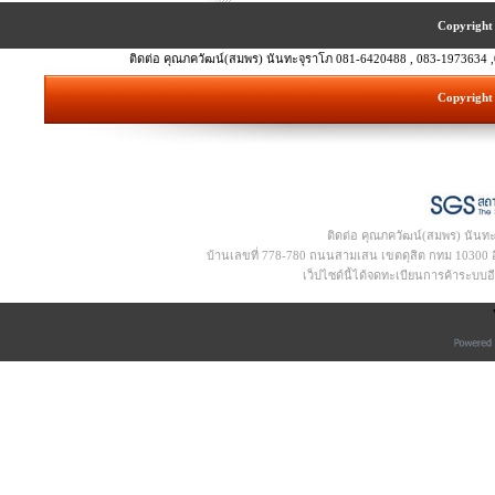
Copyright 
ติดต่อ คุณภควัฒน์(สมพร) นันทะจุราโภ 081-6420488 , 083-1973634 ,
Copyright 
ติดต่อ คุณภควัฒน์(สมพร) นันท
บ้านเลขที่ 778-780 ถนนสามเสน เขตดุสิต กทม 10300 อีเ
เว็ปไซด์นี้ได้จดทะเบียนการค้าระบบ