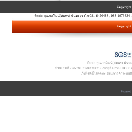
Copyright 
ติดต่อ คุณภควัฒน์(สมพร) นันทะจุราโภ 081-6420488 , 083-1973634 ,
Copyright 
ติดต่อ คุณภควัฒน์(สมพร) นันท
บ้านเลขที่ 778-780 ถนนสามเสน เขตดุสิต กทม 10300 อีเ
เว็ปไซด์นี้ได้จดทะเบียนการค้าระบบ