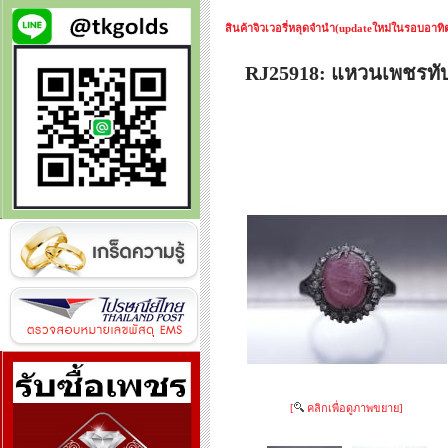
สินค้าจิวเวอรี่หลุดจำนำ(updateใหม่ในรอบอาทิตย
RJ25918: แหวนเพชรท
[
คลิกเพื่อดูภาพขยาย]