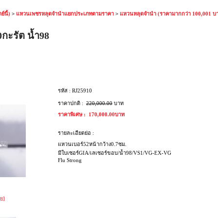
์นี้)
>
แหวนเพชรหลุดจำนำแยกประเภทตามราคา
>
แหวนหลุดจำนำ (ราคามากกว่า 100,001 บ
กะรัต น้ำ98
รหัส :
RJ25910
ราคาปกติ :
220,000.00
บาท
ราคาพิเศษ :
170,000.00บาท
รายละเอียดย่อ :
แหวนเบอร์52หน้ากว้าง0.7ซม.
มีใบเซอร์GIA/เลเซอร์ขอบ/น้ำ98/VS1/VG-EX-VG
Flu Strong
ย]