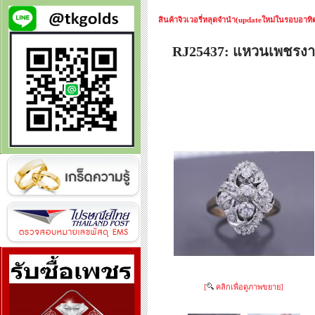
สินค้าจิวเวอรี่หลุดจำนำ(updateใหม่ในรอบอาทิตย
RJ25437: แหวนเพชร
[
คลิกเพื่อดูภาพขยาย]