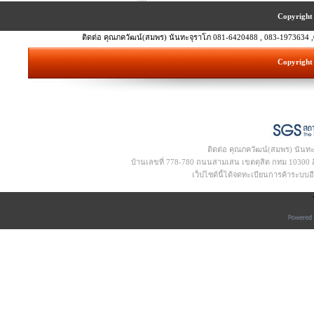
Copyright 
ติดต่อ คุณภควัฒน์(สมพร) นันทะจุราโภ 081-6420488 , 083-1973634 ,
Copyright 
ติดต่อ คุณภควัฒน์(สมพร) นันท
บ้านเลขที่ 778-780 ถนนสามเสน เขตดุสิต กทม 10300 อีเ
เว็ปไซด์นี้ได้จดทะเบียนการค้าระบบ