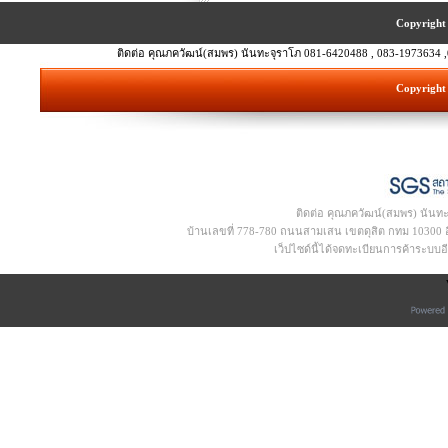
Copyright 
ติดต่อ คุณภควัฒน์(สมพร) นันทะจุราโภ 081-6420488 , 083-1973634 ,
Copyright 
ติดต่อ คุณภควัฒน์(สมพร) นันท
บ้านเลขที่ 778-780 ถนนสามเสน เขตดุสิต กทม 10300 อีเ
เว็ปไซด์นี้ได้จดทะเบียนการค้าระบบ