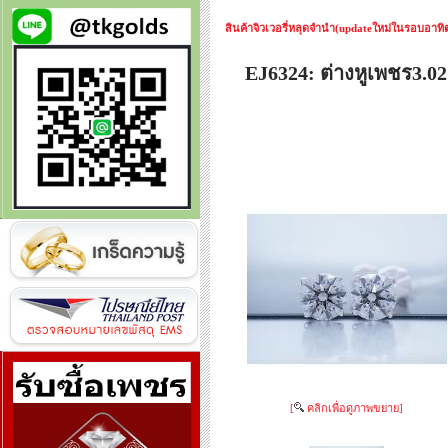
สินค้าจิวเวอรี่หลุดจำนำ(updateใหม่ในรอบอาทิตย
EJ6324: ต่างหูเพชร3.0
[
คลิกเพื่อดูภาพขยาย]