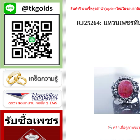
สินค้าจิวเวอรี่หลุดจำนำ(updateใหม่ในรอบอาทิตย
RJ25264: แหวนเพชรท
[
คลิกเพื่อดูภาพขยา