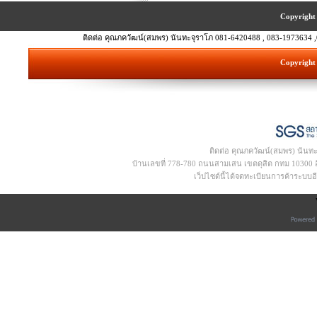
Copyright 
ติดต่อ คุณภควัฒน์(สมพร) นันทะจุราโภ 081-6420488 , 083-1973634 ,
Copyright 
ติดต่อ คุณภควัฒน์(สมพร) นันท
บ้านเลขที่ 778-780 ถนนสามเสน เขตดุสิต กทม 10300 อีเ
เว็ปไซด์นี้ได้จดทะเบียนการค้าระบบ