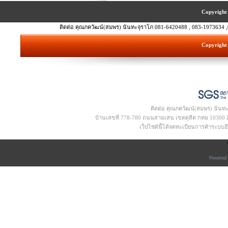
Copyright 
ติดต่อ คุณภควัฒน์(สมพร) นันทะจุราโภ 081-6420488 , 083-1973634 ,
Copyright 
ติดต่อ คุณภควัฒน์(สมพร) นันท
บ้านเลขที่ 778-780 ถนนสามเสน เขตดุสิต กทม 10300 อีเ
เว็ปไซด์นี้ได้จดทะเบียนการค้าระบบ