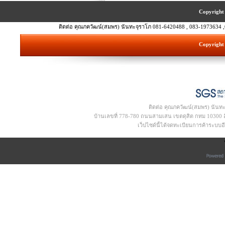
Copyright 
ติดต่อ คุณภควัฒน์(สมพร) นันทะจุราโภ 081-6420488 , 083-1973634 ,
Copyright 
ติดต่อ คุณภควัฒน์(สมพร) นันท
บ้านเลขที่ 778-780 ถนนสามเสน เขตดุสิต กทม 10300 อีเ
เว็ปไซด์นี้ได้จดทะเบียนการค้าระบบ