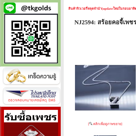
สินค้าจิวเวอรี่หลุดจำนำ(updateใหม่ในรอบอาทิตย
NJ2594: สร้อยคอจี้เพ
[
คลิกเพื่อดูภาพขยาย]