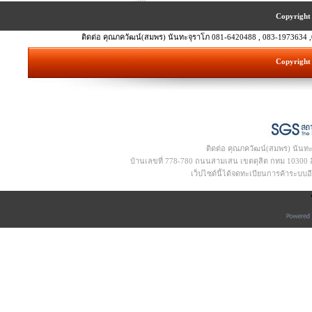
Copyright 
ติดต่อ คุณภควัฒน์(สมพร) นันทะจุราโภ 081-6420488 , 083-1973634 ,
Copyright 
ติดต่อ คุณภควัฒน์(สมพร) นันท
บ้านเลขที่ 778-780 ถนนสามเสน เขตดุสิต กทม 10300 อีเ
เว็ปไซด์นี้ได้จดทะเบียนการค้าระบบ