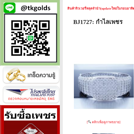
สินค้าจิวเวอรี่หลุดจำนำ(updateใหม่ในรอบอาทิตย
BJ1727: กำไลเพชร
[
คลิกเพื่อดูภาพขยาย]