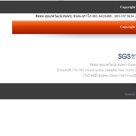
Copyright 
ติดต่อ คุณภควัฒน์(สมพร) นันทะจุราโภ 081-6420488 , 083-1973634 ,
Copyright 
ติดต่อ คุณภควัฒน์(สมพร) นันท
บ้านเลขที่ 778-780 ถนนสามเสน เขตดุสิต กทม 10300 อีเ
เว็ปไซด์นี้ได้จดทะเบียนการค้าระบบ