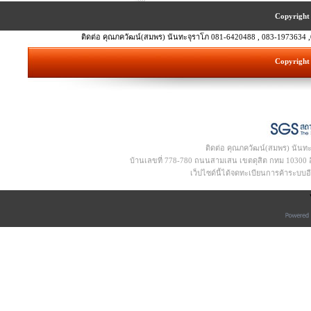
Copyright 
ติดต่อ คุณภควัฒน์(สมพร) นันทะจุราโภ 081-6420488 , 083-1973634 ,
Copyright 
ติดต่อ คุณภควัฒน์(สมพร) นันท
บ้านเลขที่ 778-780 ถนนสามเสน เขตดุสิต กทม 10300 อีเ
เว็ปไซด์นี้ได้จดทะเบียนการค้าระบบ