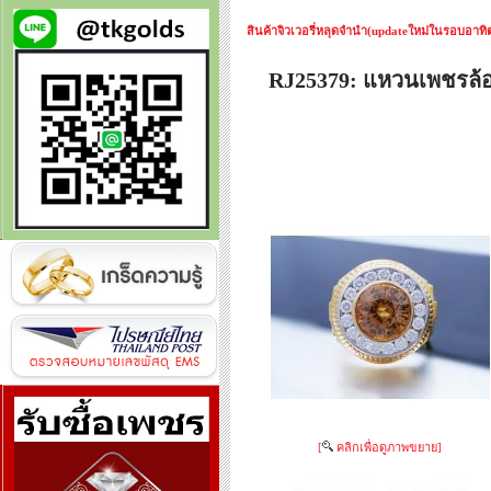
สินค้าจิวเวอรี่หลุดจำนำ(updateใหม่ในรอบอาทิตย
RJ25379: แหวนเพชรล
[
คลิกเพื่อดูภาพขยาย]