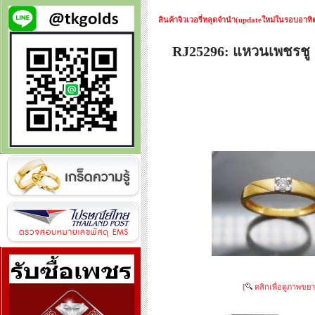
สินค้าจิวเวอรี่หลุดจำนำ(updateใหม่ในรอบอาทิตย
RJ25296: แหวนเพชรช
[
คลิกเพื่อดูภาพขยา