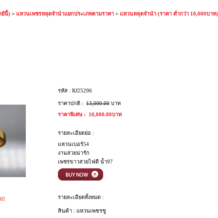
์นี้)
>
แหวนเพชรหลุดจำนำแยกประเภทตามราคา
>
แหวนหลุดจำนำ (ราคา ต่ำกว่า 10,000บาท)
ู
รหัส :
RJ25296
ราคาปกติ :
13,000.00
บาท
ราคาพิเศษ :
10,000.00บาท
รายละเอียดย่อ :
แหวนเบอร์54
งานสวยน่ารัก
เพชรขาวสวยไฟดี น้ำ97
รายละเอียดทั้งหมด :
ย]
สินค้า : แหวนเพชรชู