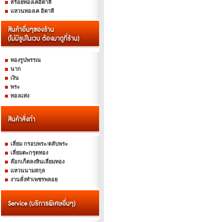
สร้อยทองเคอิตาลี
แหวนทองเค อิตาลี
ทองรูปพรรณ
นาก
เงิน
พระ
ทองแท่ง
เลี่ยม กรอบพระ/ตลับพระ
เลี่ยมตะกรุดทอง
ล๊อกเก็ตลงหินเลี่ยมทอง
แหวนนามสกุล
งานสั่งทำเพชรพลอย