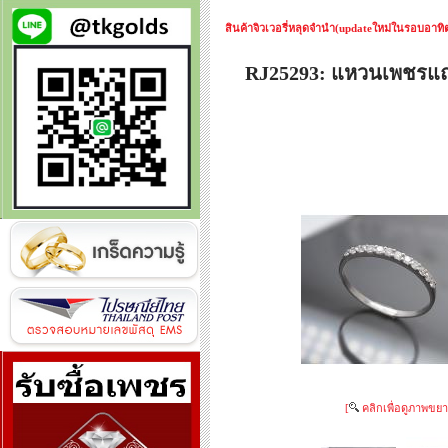
สินค้าจิวเวอรี่หลุดจำนำ(updateใหม่ในรอบอาทิตย
RJ25293: แหวนเพชร
[
คลิกเพื่อดูภาพขยา