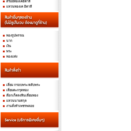
สร้อยทองเคอิตาลี
แหวนทองเค อิตาลี
ทองรูปพรรณ
นาก
เงิน
พระ
ทองแท่ง
เลี่ยม กรอบพระ/ตลับพระ
เลี่ยมตะกรุดทอง
ล๊อกเก็ตลงหินเลี่ยมทอง
แหวนนามสกุล
งานสั่งทำเพชรพลอย