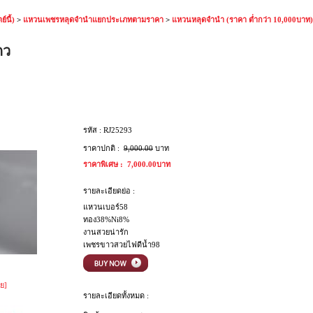
์นี้)
>
แหวนเพชรหลุดจำนำแยกประเภทตามราคา
>
แหวนหลุดจำนำ (ราคา ต่ำกว่า 10,000บาท)
แถว
รหัส :
RJ25293
ราคาปกติ :
9,000.00
บาท
ราคาพิเศษ :
7,000.00บาท
รายละเอียดย่อ :
แหวนเบอร์58
ทอง38%Ni8%
งานสวยน่ารัก
เพชรขาวสวยไฟดีน้ำ98
ย]
รายละเอียดทั้งหมด :