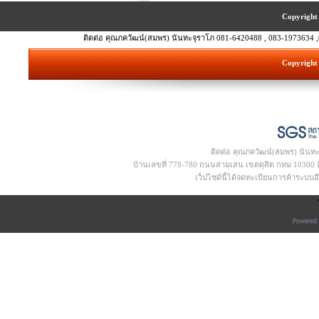
Copyright 
ติดต่อ คุณภควัฒน์(สมพร) นันทะจุราโภ 081-6420488 , 083-1973634 ,
Copyright 
ติดต่อ คุณภควัฒน์(สมพร) นันท
บ้านเลขที่ 778-780 ถนนสามเสน เขตดุสิต กทม 10300 อีเ
เว็ปไซด์นี้ได้จดทะเบียนการค้าระบบ